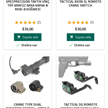
SPECPRECISION TAKTIK VINÇ
TACTICAL AXON SL ROMOTE
TIPI ARAYÜZ ARKA KAPAK &
CRANE SWITCH
MOD-B DÜĞMESI
(2)
(3)
Fiyat
Fiyat
$35,00
$30,00
Sepete ekle
Sepete ekle


Stokta var
Stokta var


CRANE TYPE DUAL
TACTICAL DG ROMOTE