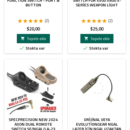
FUNCTION SWITCH - PORT &
SWITCH FOR X300 X400 X-
BUTTON
SERIES WEAPON LIGHT
(2)
(2)
Fiyat
Fiyat
$20,00
$25,00
Sepete ekle
Sepete ekle


Stokta var
Stokta var


SPECPRECISION NEW 2024
ORIJINAL VEYA
AXON DUAL ROMOTE
EVOLUTIONGEAR NGAL
SWITCH SF/NGAL/LA-23
LAZER IÇIN NGAL UZAKTAN