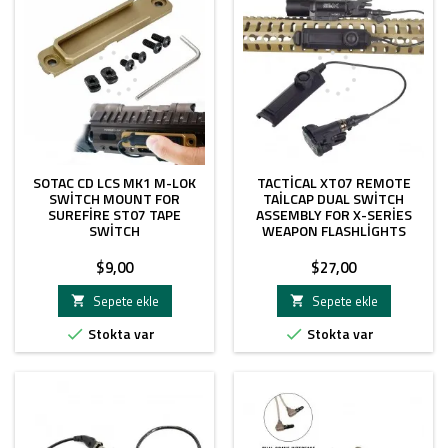
SOTAC CD LCS MK1 M-LOK
TACTICAL XT07 REMOTE
SWITCH MOUNT FOR
TAILCAP DUAL SWITCH
SUREFIRE ST07 TAPE
ASSEMBLY FOR X-SERIES
SWITCH
WEAPON FLASHLIGHTS
Fiyat
Fiyat
$9,00
$27,00
Sepete ekle
Sepete ekle


Stokta var
Stokta var

