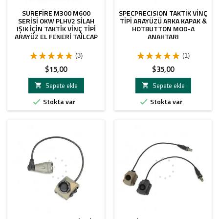
SUREFIRE M300 M600
SPECPRECISION TAKTIK VINÇ
SERISI OKW PLHV2 SILAH
TIPI ARAYÜZÜ ARKA KAPAK &
IŞIK İÇIN TAKTIK VINÇ TIPI
HOTBUTTON MOD-A
ARAYÜZ EL FENERI TAILCAP
ANAHTARI
(3)
(1)
Fiyat
Fiyat
$15,00
$35,00
Sepete ekle
Sepete ekle


Stokta var
Stokta var

