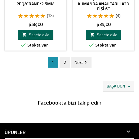
PEQ/CRANE/2.5MM
KUMANDA ANAHTARI LA23
FIŞI 6″
(13)
(4)
Fiyat
Fiyat
$58,00
$35,00
Sepete ekle
Sepete ekle


Stokta var
Stokta var


1
2
Next

BAŞA DÖN

Facebookta bizi takip edin

ÜRÜNLER