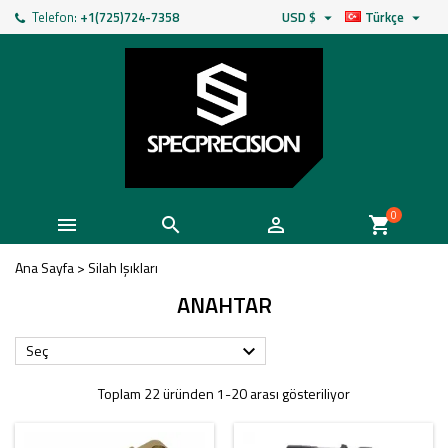
Telefon:
+1(725)724-7358
USD $
Türkçe


0



shopping_cart
Ana Sayfa
>
Silah Işıkları
ANAHTAR
Seç

Toplam 22 üründen 1-20 arası gösteriliyor