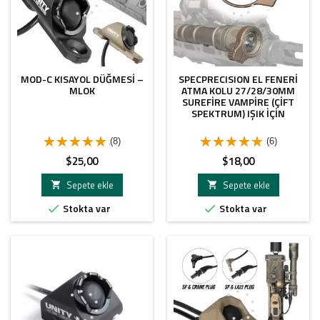
MOD-C KISAYOL DÜĞMESI –
SPECPRECISION EL FENERI
MLOK
ATMA KOLU 27/28/30MM
SUREFIRE VAMPIRE (ÇIFT
SPEKTRUM) IŞIK IÇIN
(8)
(6)
Fiyat
Fiyat
$25,00
$18,00
Sepete ekle
Sepete ekle


Stokta var
Stokta var

