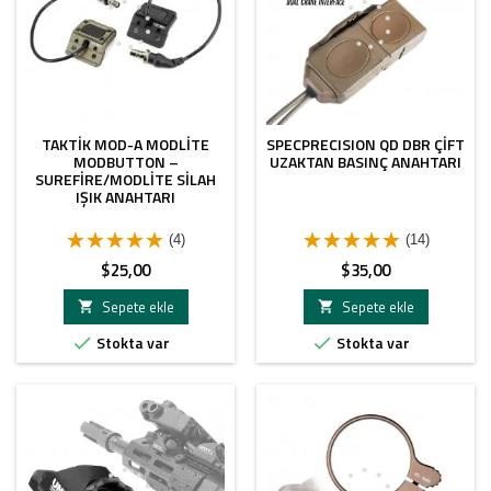
TAKTIK MOD-A MODLITE
SPECPRECISION QD DBR ÇIFT
MODBUTTON –
UZAKTAN BASINÇ ANAHTARI
SUREFIRE/MODLITE SILAH
IŞIK ANAHTARI
(4)
(14)
Fiyat
Fiyat
$25,00
$35,00
Sepete ekle
Sepete ekle


Stokta var
Stokta var

