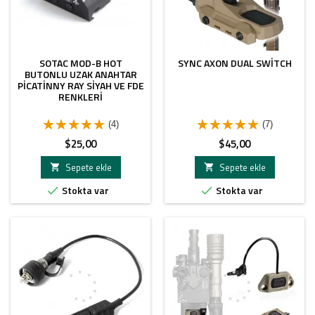
SOTAC MOD-B HOT
SYNC AXON DUAL SWITCH
BUTONLU UZAK ANAHTAR
PICATINNY RAY SIYAH VE FDE
RENKLERI
(4)
(7)
Fiyat
Fiyat
$25,00
$45,00
Sepete ekle
Sepete ekle


Stokta var
Stokta var

