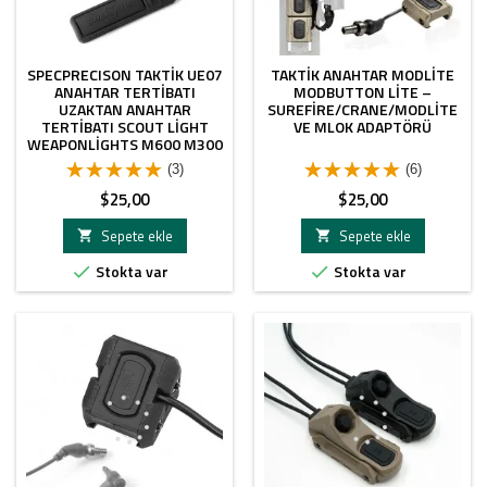
SPECPRECISON TAKTIK UE07
TAKTIK ANAHTAR MODLITE
ANAHTAR TERTIBATI
MODBUTTON LITE –
UZAKTAN ANAHTAR
SUREFIRE/CRANE/MODLITE
TERTIBATI SCOUT LIGHT
VE MLOK ADAPTÖRÜ
WEAPONLIGHTS M600 M300
SERISI IÇIN
(3)
(6)
Fiyat
Fiyat
$25,00
$25,00
Sepete ekle
Sepete ekle


Stokta var
Stokta var

