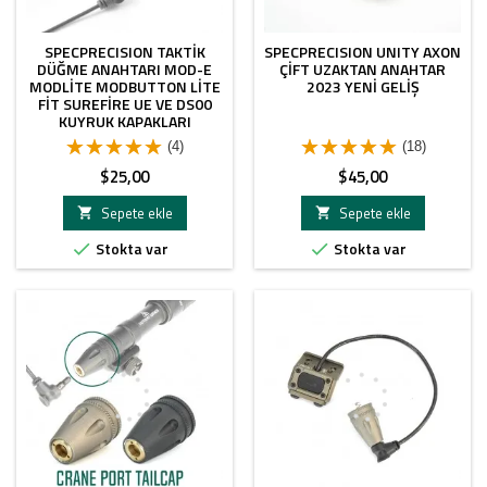
SPECPRECISION TAKTIK
SPECPRECISION UNITY AXON
DÜĞME ANAHTARI MOD-E
ÇIFT UZAKTAN ANAHTAR
MODLITE MODBUTTON LITE
2023 YENI GELIŞ
FIT SUREFIRE UE VE DS00
KUYRUK KAPAKLARI
(4)
(18)
Fiyat
Fiyat
$25,00
$45,00
Sepete ekle
Sepete ekle


Stokta var
Stokta var

