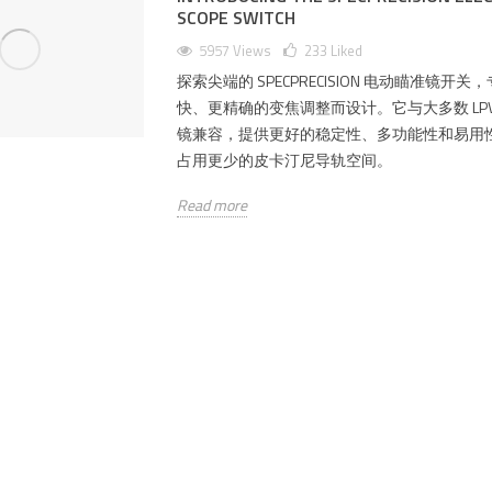
SCOPE SWITCH
5957 Views
233
Liked
探索尖端的 SPECPRECISION 电动瞄准镜开关
快、更精确的变焦调整而设计。它与大多数 LPV
镜兼容，提供更好的稳定性、多功能性和易用
占用更少的皮卡汀尼导轨空间。
Read more