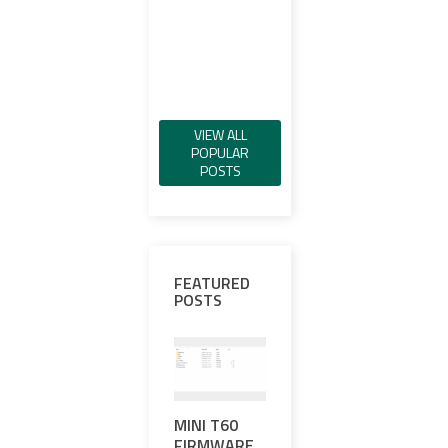
Read
VIEW ALL
POPULAR
POSTS
FEATURED
POSTS
MINI T60
ゼロ調整と
EXP
FIRMWARE
ゼロ保持が
PR