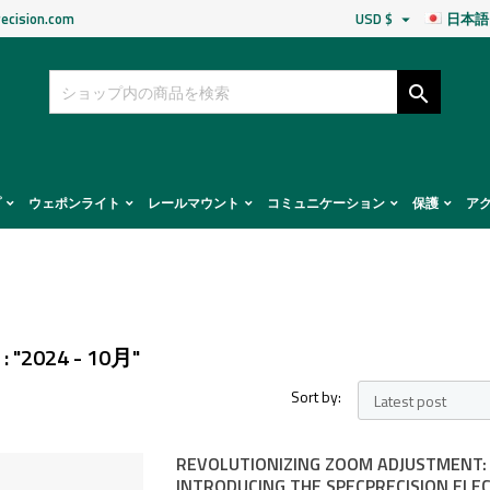
ecision.com
USD $
日本語


プ
ウェポンライト
レールマウント
コミュニケーション
保護
ア
: "2024 - 10月"
Sort by:
REVOLUTIONIZING ZOOM ADJUSTMENT:
INTRODUCING THE SPECPRECISION ELEC