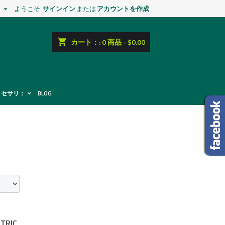
ようこそ
サインイン
または
アカウントを作成

shopping_cart
カート：:
0
商品 - $0.00
クセサリ：
BLOG
TRIC