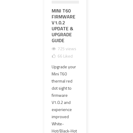
MINI T60
ゼロ調整と
EXP
FIRMWARE
ゼロ保持が
PR
V1.0.2
できるハイ
UPG
UPDATE &
エンドOGL
MM 
UPGRADE
レーザーレ
CLE
GUIDE
プリカの選
GLA
び方
HAR
725 views
1693 views
1
66
Liked
101
Liked
1
Upgrade your
OGLレーザー
The o
Mini T60
レプリカは外
PVC 
thermal red
観だけで選ぶ
lens
dot sight to
べきではあり
has 
firmware
ません。本記
repl
V1.0.2 and
事では、ゼロ
4 mm
experience
調整、ゼロ保
clear
improved
持、≤1MOA同
new 
White-
軸精度、エポ
offer
Hot/Black-Hot