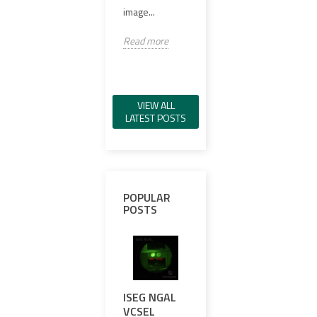
キシ樹脂封止
98%..
image...
PCB、VCSEL...
Read
Read more
Read more
VIEW ALL
LATEST POSTS
POPULAR
POSTS
ISEG NGAL
COMPREHENSIVE
UNV
VCSEL
REVIEW:
THE