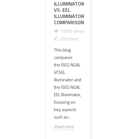
ILLUMINATOR
INVISIBLESIGHT
SPE
VS. EEL
IS-EG NGAL
ELC
ILLUMINATOR
CLONE
SPE
COMPARISON
GEN
11621 views
SCO
15565 views
35
Liked
REP
203
Liked
COM
The
REV
This blog
InvisibleSight IS-
1
compares
EG NGAL clone
1
the ISEG NGAL
is gaining
VCSEL
traction as a
If yo
Illuminator and
budget-
airso
the ISEG NGAL
friendly
enth
EEL Illuminator,
alternative to
tacti
focusing on
the real L3
looki
key aspects
NGAL. With a...
high-
such as...
versa
Read more
Read more
scop
Spec