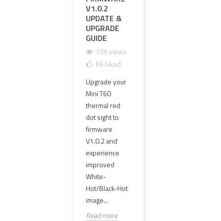
V1.0.2
できるハイ
UPG
UPDATE &
エンドOGL
MM 
UPGRADE
レーザーレ
CLE
GUIDE
プリカの選
GLA
び方
HAR
725 views
1693 views
1
66
Liked
101
Liked
1
Upgrade your
OGLレーザー
The o
Mini T60
レプリカは外
PVC 
thermal red
観だけで選ぶ
lens
dot sight to
べきではあり
has 
firmware
ません。本記
repl
V1.0.2 and
事では、ゼロ
4 mm
experience
調整、ゼロ保
clear
improved
持、≤1MOA同
new 
White-
軸精度、エポ
offer
Hot/Black-Hot
キシ樹脂封止
98%..
image...
PCB、VCSEL...
Read
Read more