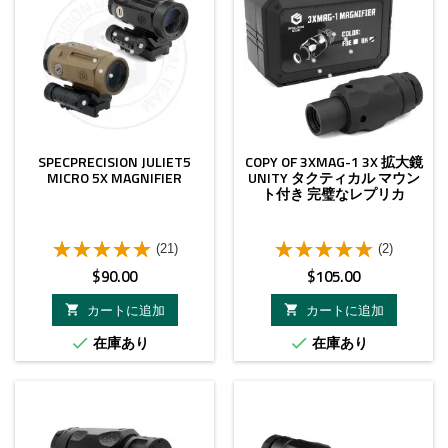
SPECPRECISION JULIET5
COPY OF 3XMAG-1 3X 拡大鏡
MICRO 5X MAGNIFIER
UNITY タクティカル マウン
ト付き 完璧なレプリカ
(21)
(2)
価
価
$90.00
$105.00
格
格
カートに追加
カートに追加


在庫あり
在庫あり


- $10.00