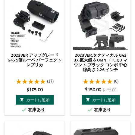
2023VER アップグレード
2023VER.タクティカル G43
G45 5倍ルーペ パーフェクト
3X 拡大鏡 & OMNI FTC QD マ
レプリカ
ウント ブラック コンボ 中心
線高さ 2.26 インチ
(17)
(6)
価
価
ベ
$105.00
$150.00
$155.00
格
格
ー
カートに追加
カートに追加


ス
在庫あり
在庫あり


価
格