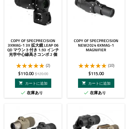
COPY OF SPECPRECISION
COPY OF SPECPRECISION
3XMAG-1 3X 拡大鏡 LEAP 06
NEW2024 6XMAG-1
QD マウント付き 1.93 インチ
MAGNIFIER
光学中心線高さコンボ 2 個
(2)
(10)
価
ベ
価
$110.00
$115.00
$120.00
格
ー
格
カートに追加
カートに追加


ス
在庫あり
在庫あり


価
格