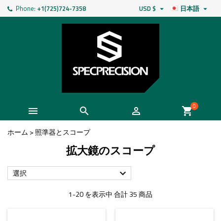
Phone:
+1(725)724-7358
USD $
日本語


0



shopping_cart
ホーム
>
照準器とスコープ
拡大鏡のスコープ
選択

1-20 を表示中 合計 35 商品
- $5.00