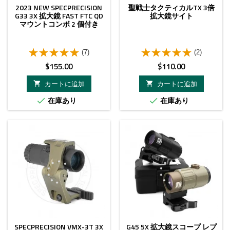
2023 NEW SPECPRECISION
聖戦士タクティカルTX 3倍
G33 3X 拡大鏡 FAST FTC QD
拡大鏡サイト
マウントコンボ 2 個付き
(7)
(2)
価
価
$155.00
$110.00
格
格
カートに追加
カートに追加


在庫あり
在庫あり


SPECPRECISION VMX-3T 3X
G45 5X 拡大鏡スコープ レプ