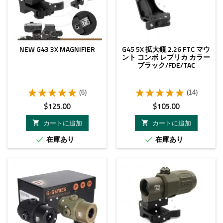
NEW G43 3X MAGNIFIER
G45 5X 拡大鏡 2.26 FTC マウ
ント コンボ レプリカ カラー
ブラック/FDE/TAC
(6)
(14)
価
価
$125.00
$105.00
格
格
カートに追加
カートに追加


在庫あり
在庫あり

