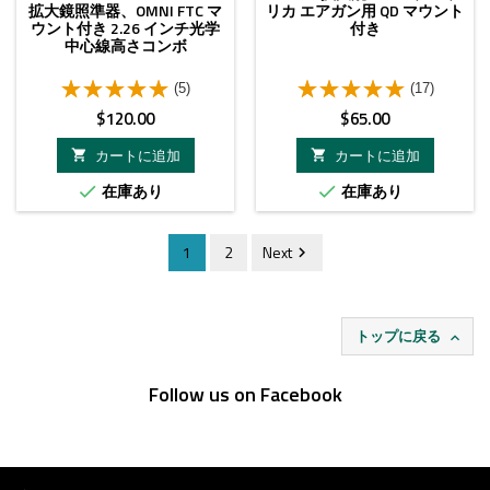
拡大鏡照準器、OMNI FTC マ
リカ エアガン用 QD マウント
ウント付き 2.26 インチ光学
付き
中心線高さコンボ
(5)
(17)
価
価
$120.00
$65.00
格
格
カートに追加
カートに追加


在庫あり
在庫あり


1
2
Next

トップに戻る

Follow us on Facebook