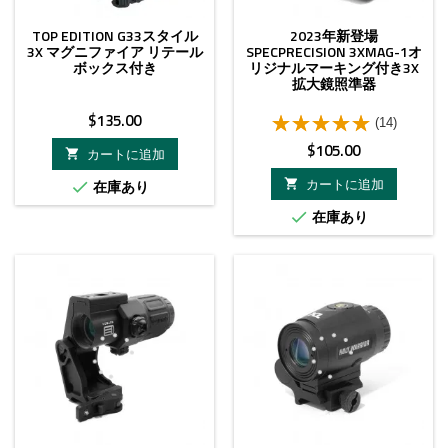
TOP EDITION G33スタイル
2023年新登場
3X マグニファイア リテール
SPECPRECISION 3XMAG-1オ
ボックス付き
リジナルマーキング付き3X
拡大鏡照準器
価
$135.00
(14)
格
価
$105.00
カートに追加

格
カートに追加
在庫あり


在庫あり
