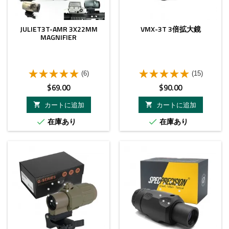
JULIET3T-AMR 3X22MM
VMX-3T 3倍拡大鏡
MAGNIFIER
(6)
(15)
価
価
$69.00
$90.00
格
格
カートに追加
カートに追加


在庫あり
在庫あり

