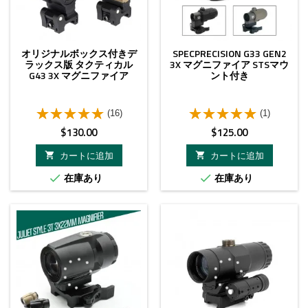
オリジナルボックス付きデ
SPECPRECISION G33 GEN2
ラックス版 タクティカル
3X マグニファイア STSマウ
G43 3X マグニファイア
ント付き
(16)
(1)
価
価
$130.00
$125.00
格
格
カートに追加
カートに追加


在庫あり
在庫あり

