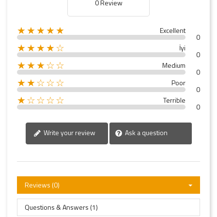
0 Review
★★★★★
Excellent
0
★★★★☆
İyi
0
★★★☆☆
Medium
0
★★☆☆☆
Poor
0
★☆☆☆☆
Terrible
0
Write your review
Ask a question
Reviews (0)
Questions & Answers (1)