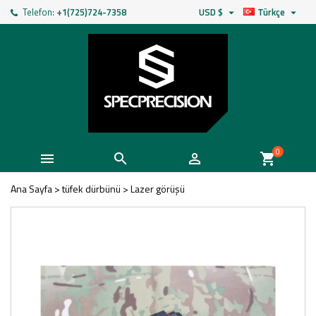
Telefon:
+1(725)724-7358
USD $
Türkçe


0



shopping_cart
Ana Sayfa
>
tüfek dürbünü
>
Lazer görüşü