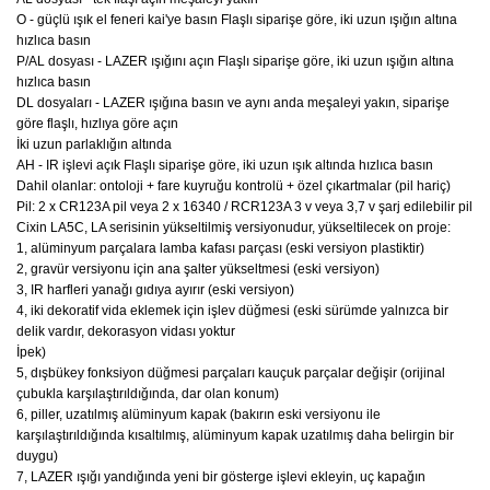
O - güçlü ışık el feneri kai'ye basın Flaşlı siparişe göre, iki uzun ışığın altına
hızlıca basın
P/AL dosyası - LAZER ışığını açın Flaşlı siparişe göre, iki uzun ışığın altına
hızlıca basın
DL dosyaları - LAZER ışığına basın ve aynı anda meşaleyi yakın, siparişe
göre flaşlı, hızlıya göre açın
İki uzun parlaklığın altında
AH - IR işlevi açık Flaşlı siparişe göre, iki uzun ışık altında hızlıca basın
Dahil olanlar: ontoloji + fare kuyruğu kontrolü + özel çıkartmalar (pil hariç)
Pil: 2 x CR123A pil veya 2 x 16340 / RCR123A 3 v veya 3,7 v şarj edilebilir pil
Cixin LA5C, LA serisinin yükseltilmiş versiyonudur, yükseltilecek on proje:
1, alüminyum parçalara lamba kafası parçası (eski versiyon plastiktir)
2, gravür versiyonu için ana şalter yükseltmesi (eski versiyon)
3, IR harfleri yanağı gıdıya ayırır (eski versiyon)
4, iki dekoratif vida eklemek için işlev düğmesi (eski sürümde yalnızca bir
delik vardır, dekorasyon vidası yoktur
İpek)
5, dışbükey fonksiyon düğmesi parçaları kauçuk parçalar değişir (orijinal
çubukla karşılaştırıldığında, dar olan konum)
6, piller, uzatılmış alüminyum kapak (bakırın eski versiyonu ile
karşılaştırıldığında kısaltılmış, alüminyum kapak uzatılmış daha belirgin bir
duygu)
7, LAZER ışığı yandığında yeni bir gösterge işlevi ekleyin, uç kapağın