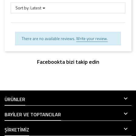
Sort by:
Latest
There are no available reviews.
Write your review.
Facebookta bizi takip edin

ÜRÜNLER

BAYILER VE TOPTANCILAR

ŞIRKETIMIZ