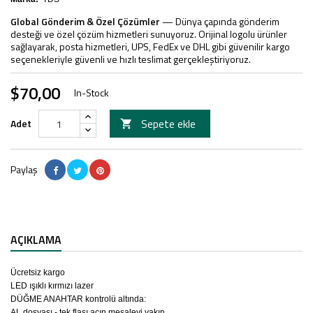
Global Gönderim & Özel Çözümler
— Dünya çapında gönderim
desteği ve özel çözüm hizmetleri sunuyoruz. Orijinal logolu ürünler
sağlayarak, posta hizmetleri, UPS, FedEx ve DHL gibi güvenilir kargo
seçenekleriyle güvenli ve hızlı teslimat gerçekleştiriyoruz.
$70,00
In-Stock
Sepete ekle
Adet

Paylaş
AÇIKLAMA
Ücretsiz kargo
LED ışıklı kırmızı lazer
DÜĞME ANAHTAR kontrolü altında:
AL dosyası - tek flaşı açın meşaleyi yakın