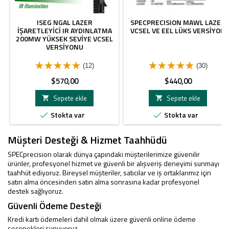
ISEG NGAL LAZER
SPECPRECISION MAWL LAZER
İŞARETLEYICI IR AYDINLATMA
VCSEL VE EEL LÜKS VERSIYON
200MW YÜKSEK SEVIYE VCSEL
VERSIYONU
(12)
(30)
Fiyat
Fiyat
$570,00
$440,00
Sepete ekle
Sepete ekle


Stokta var
Stokta var


Müşteri Desteği & Hizmet Taahhüdü
SPECprecision olarak dünya çapındaki müşterilerimize güvenilir
ürünler, profesyonel hizmet ve güvenli bir alışveriş deneyimi sunmayı
taahhüt ediyoruz. Bireysel müşteriler, satıcılar ve iş ortaklarımız için
satın alma öncesinden satın alma sonrasına kadar profesyonel
destek sağlıyoruz.
Güvenli Ödeme Desteği
Kredi kartı ödemeleri dahil olmak üzere güvenli online ödeme
seçenekleri sunuyoruz.