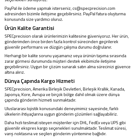
PayPal ile ödeme yapmak isterseniz,
cs@specprecision.com
adresinden bizimle iletişime geçebilirsiniz. PayPal fatura oluşturma
konusunda size yardımcı oluruz.
Ürün Kalite Garantisi
SPECprecision olarak ürünlerimizin kalitesine güveniyoruz. Her ürün,
gönderimden önce birden fazla kontrol sürecinden geçirilerek
güvenilir performans ve düzgün çalışma durumu doğrulanır.
Herhangi bir kalite sorunu yaşamanız veya ürünün taşıma sırasında
zarar görmesi durumunda müşteri destek ekibimizle iletişime
geçebilirsiniz. Uygun bir çözüm sunarak satın alma sürecinizi güvence
altına alırız.
Dünya Çapında Kargo Hizmeti
SPECprecision, Amerika Birleşik Devletleri, Birleşik Krallık, Kanada,
Japonya, Kore, Avrupa ve birçok bölge dahil olmak üzere dünya
çapında gönderim hizmeti sunmaktadır.
Uluslararası lojistik konusundaki deneyimimiz sayesinde, farklı
ülkelerin ihtiyaçlarına uygun gönderim çözümleri sağlayabiliriz.
Daha hızlı teslimat isteyen müşteriler için DHL, FedEx veya UPS gibi
güvenilir ekspres kargo seçenekleri sunulmaktadır. Teslimat süresi,
varış noktasına ve seçilen gönderim yöntemine bağlıdır.