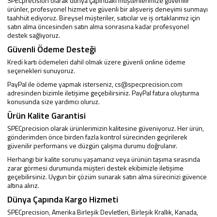
SPECprecision olarak dünya çapındaki müşterilerimize güvenilir
ürünler, profesyonel hizmet ve güvenli bir alışveriş deneyimi sunmayı
taahhüt ediyoruz. Bireysel müşteriler, satıcılar ve iş ortaklarımız için
satın alma öncesinden satın alma sonrasına kadar profesyonel
destek sağlıyoruz.
Güvenli Ödeme Desteği
Kredi kartı ödemeleri dahil olmak üzere güvenli online ödeme
seçenekleri sunuyoruz.
PayPal ile ödeme yapmak isterseniz,
cs@specprecision.com
adresinden bizimle iletişime geçebilirsiniz. PayPal fatura oluşturma
konusunda size yardımcı oluruz.
Ürün Kalite Garantisi
SPECprecision olarak ürünlerimizin kalitesine güveniyoruz. Her ürün,
gönderimden önce birden fazla kontrol sürecinden geçirilerek
güvenilir performans ve düzgün çalışma durumu doğrulanır.
Herhangi bir kalite sorunu yaşamanız veya ürünün taşıma sırasında
zarar görmesi durumunda müşteri destek ekibimizle iletişime
geçebilirsiniz. Uygun bir çözüm sunarak satın alma sürecinizi güvence
altına alırız.
Dünya Çapında Kargo Hizmeti
SPECprecision, Amerika Birleşik Devletleri, Birleşik Krallık, Kanada,