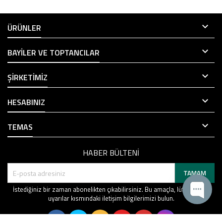

ÜRÜNLER

BAYILER VE TOPTANCILAR

ŞIRKETIMIZ

HESABINIZ

TEMAS
HABER BÜLTENI
İstediğiniz bir zaman abonelikten çıkabilirsiniz. Bu amaçla, lütfen yasal
uyarılar kısmındaki iletişim bilgilerimizi bulun.