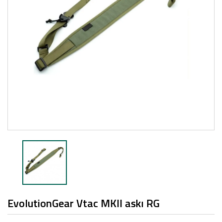
EvolutionGear Vtac MKII askı RG