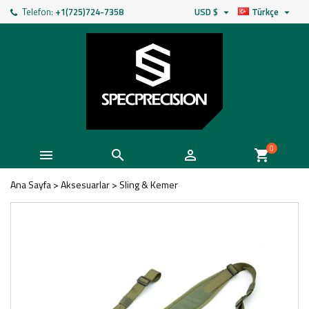
Telefon:
+1(725)724-7358
USD $
Türkçe


0



shopping_cart
Ana Sayfa
>
Aksesuarlar
>
Sling & Kemer