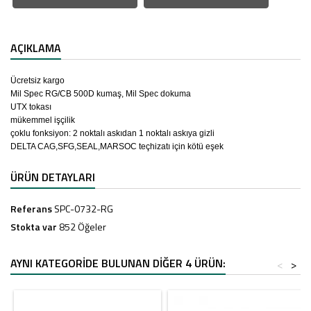
AÇIKLAMA
Ücretsiz kargo
Mil Spec RG/CB 500D kumaş, Mil Spec dokuma
UTX tokası
mükemmel işçilik
çoklu fonksiyon: 2 noktalı askıdan 1 noktalı askıya gizli
DELTA CAG,SFG,SEAL,MARSOC teçhizatı için kötü eşek
ÜRÜN DETAYLARI
Referans
SPC-0732-RG
Stokta var
852 Öğeler
AYNI KATEGORIDE BULUNAN DIĞER 4 ÜRÜN:
<
>