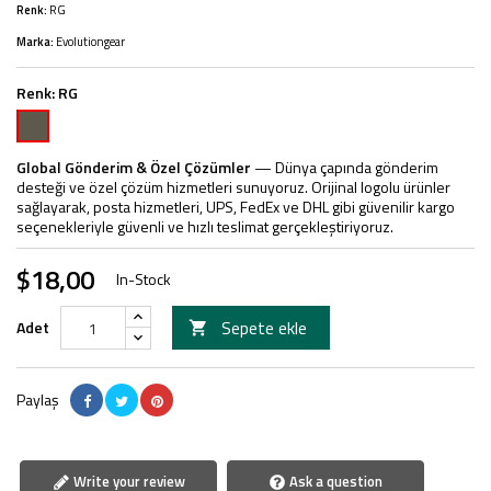
Renk:
RG
Marka:
Evolutiongear
Renk:
RG
RG
Global Gönderim & Özel Çözümler
— Dünya çapında gönderim
desteği ve özel çözüm hizmetleri sunuyoruz. Orijinal logolu ürünler
sağlayarak, posta hizmetleri, UPS, FedEx ve DHL gibi güvenilir kargo
seçenekleriyle güvenli ve hızlı teslimat gerçekleştiriyoruz.
$18,00
In-Stock
Sepete ekle
Adet

Paylaş
Write your review
Ask a question