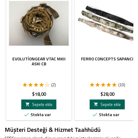
EVOLUTIONGEAR VTAC MKII
FERRO CONCEPTS SAPANCI
ASKI CB
(2)
(10)
Fiyat
Fiyat
$18,00
$28,00
Sepete ekle
Sepete ekle


Stokta var
Stokta var


Müşteri Desteği & Hizmet Taahhüdü