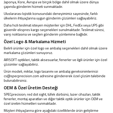
Japonya, Kore, Avrupa ve birçok bölge dahil olmak üzere dünya
çapında gönderim hizmeti sunmaktadır.
Uluslararası lojistik konusundaki deneyimimiz sayesinde, farklı
ülkelerin ihtiyaçlarına uygun gönderim çözümleri sağlayabiliriz.
Daha hızlı teslimat isteyen müşteriler için DHL, FedEx veya UPS gibi
güvenilir ekspres kargo seçenekleri sunulmaktadır. Teslimat süresi,
varış noktasına ve seçilen gönderim yöntemine bağlıdır.
Özel Logo & Markalama Hizmeti
Belirli ürünler için özel logo ve ambalaj seçenekleri dahil olmak üzere
markalama çözümleri sunuyoruz.
AIRSOFT optikleri, taktik aksesuarlar, fenerler ve ilgili ürünler için özel
çözümler sağlayabiliriz.
Ürün modeli, miktar, logo tasarımı ve ambalaj gereksinimlerinizi
cs@specprecision.com
adresine göndererek özel çözüm talebinde
bulunabilirsiniz.
OEM & Özel Üretim Desteği
SPECprecision; red dot sight, tüfek dürbünü, lazer cihazları, taktik
fenerler, montaj aparatları ve diğer taktik optik ürünler için OEM ve
özel üretim hizmetleri sunmaktadır.
Müşteri ihtiyaçlarına göre aşağıdaki özelliklerde ürün geliştirme