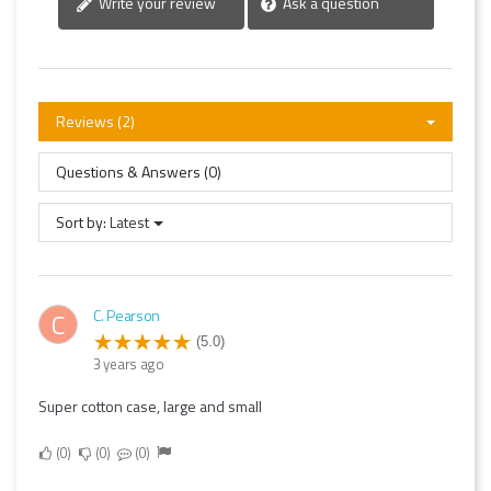
Write your review
Ask a question
Reviews (2)
Questions & Answers (0)
Sort by:
Latest
C. Pearson
C
(5.0)
3 years ago
Super cotton case, large and small
0
0
0