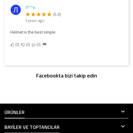
Л***в
Л
(5.0)
3 years ago
Helmet is the best simple
0
0
0
Facebookta bizi takip edin

ÜRÜNLER

BAYILER VE TOPTANCILAR