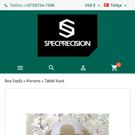
Telefon:
+1(725)724-7358
USD $
Türkçe


0



shopping_cart
Ana Sayfa
>
Koruma
>
Taktik Kask