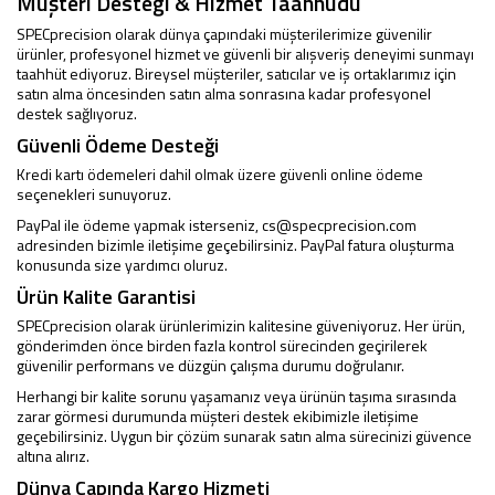
Müşteri Desteği & Hizmet Taahhüdü
SPECprecision olarak dünya çapındaki müşterilerimize güvenilir
ürünler, profesyonel hizmet ve güvenli bir alışveriş deneyimi sunmayı
taahhüt ediyoruz. Bireysel müşteriler, satıcılar ve iş ortaklarımız için
satın alma öncesinden satın alma sonrasına kadar profesyonel
destek sağlıyoruz.
Güvenli Ödeme Desteği
Kredi kartı ödemeleri dahil olmak üzere güvenli online ödeme
seçenekleri sunuyoruz.
PayPal ile ödeme yapmak isterseniz,
cs@specprecision.com
adresinden bizimle iletişime geçebilirsiniz. PayPal fatura oluşturma
konusunda size yardımcı oluruz.
Ürün Kalite Garantisi
SPECprecision olarak ürünlerimizin kalitesine güveniyoruz. Her ürün,
gönderimden önce birden fazla kontrol sürecinden geçirilerek
güvenilir performans ve düzgün çalışma durumu doğrulanır.
Herhangi bir kalite sorunu yaşamanız veya ürünün taşıma sırasında
zarar görmesi durumunda müşteri destek ekibimizle iletişime
geçebilirsiniz. Uygun bir çözüm sunarak satın alma sürecinizi güvence
altına alırız.
Dünya Çapında Kargo Hizmeti