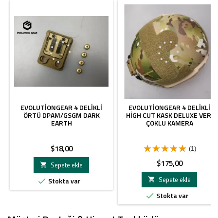
EVOLUTIONGEAR 4 DELIKLI
EVOLUTIONGEAR 4 DELIKLI
ÖRTÜ DPAM/GSGM DARK
HIGH CUT KASK DELUXE VER.
EARTH
ÇOKLU KAMERA
Fiyat
$18,00
(1)
Fiyat
$175,00
Sepete ekle

Sepete ekle
Stokta var


Stokta var
