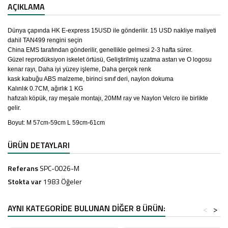
AÇIKLAMA
Dünya çapında HK E-express 15USD ile gönderilir. 15 USD nakliye maliyeti
dahil TAN499 rengini seçin
China EMS tarafından gönderilir, genellikle gelmesi 2-3 hafta sürer.
Güzel reprodüksiyon iskelet örtüsü, Geliştirilmiş uzatma astarı ve O logosu
kenar rayı, Daha iyi yüzey işleme, Daha gerçek renk
kask kabuğu ABS malzeme, birinci sınıf deri, naylon dokuma
Kalınlık 0.7CM, ağırlık 1 KG
hafızalı köpük, ray meşale montajı, 20MM ray ve Naylon Velcro ile birlikte
gelir.​
Boyut: M 57cm-59cm L 59cm-61cm
ÜRÜN DETAYLARI
Referans
SPC-0026-M
Stokta var
1983 Öğeler
AYNI KATEGORIDE BULUNAN DIĞER 8 ÜRÜN:
<
>