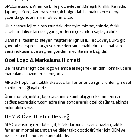
SPECprecision, Amerika Birleşik Devletleri, Birleşik Krallık, Kanada,
Japonya, Kore, Avrupa ve birçok bölge dahil olmak üzere dünya
çapında gönderim hizmeti sunmaktadır.
Uluslararası lojistik konusundaki deneyimimiz sayesinde, farklı
ülkelerin ihtiyaçlarına uygun gönderim çözümleri sağlayabiliriz.
Daha hızlı teslimat isteyen müşteriler için DHL, FedEx veya UPS gibi
güvenilir ekspres kargo seçenekleri sunulmaktadır. Teslimat süresi,
varış noktasına ve seçilen gönderim yöntemine bağlıdır.
Özel Logo & Markalama Hizmeti
Belirli ürünler için özel logo ve ambalaj seçenekleri dahil olmak üzere
markalama çözümleri sunuyoruz.
AIRSOFT optikleri, taktik aksesuarlar, fenerler ve ilgili ürünler için özel
çözümler sağlayabiliriz.
Ürün modeli, miktar, logo tasarımı ve ambalaj gereksinimlerinizi
cs@specprecision.com
adresine göndererek özel çözüm talebinde
bulunabilirsiniz.
OEM & Özel Üretim Desteği
SPECprecision; red dot sight, tüfek dürbünü, lazer cihazları, taktik
fenerler, montaj aparatları ve diğer taktik optik ürünler için OEM ve
özel üretim hizmetleri sunmaktadır.