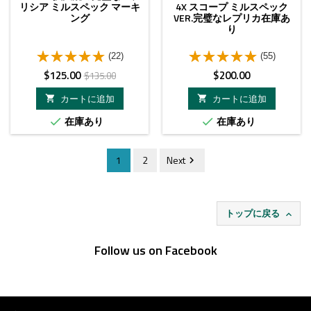
リシア ミルスペック マーキ
4X スコープ ミルスペック
ング
VER.完璧なレプリカ在庫あ
り
(22)
(55)
価
ベ
価
$125.00
$200.00
$135.00
格
ー
格
カートに追加
カートに追加


ス
在庫あり
在庫あり


価
格
1
2
Next

トップに戻る

Follow us on Facebook