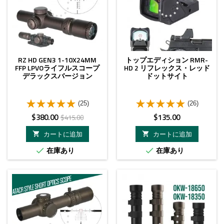
RZ HD GEN3 1-10X24MM
トップエディション RMR-
FFP LPVOライフルスコープ
HD 2 リフレックス・レッド
デラックスバージョン
ドットサイト
(25)
(26)
価
ベ
価
$380.00
$135.00
$415.00
格
ー
格
カートに追加
カートに追加


ス
在庫あり
在庫あり


価
格