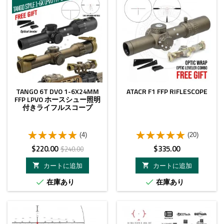
TANGO 6T DVO 1-6X24MM
ATACR F1 FFP RIFLESCOPE
FFP LPVO ホースシュー照明
付きライフルスコープ
(4)
(20)
価
ベ
価
$220.00
$335.00
$240.00
格
ー
格
カートに追加
カートに追加


ス
在庫あり
在庫あり


価
格