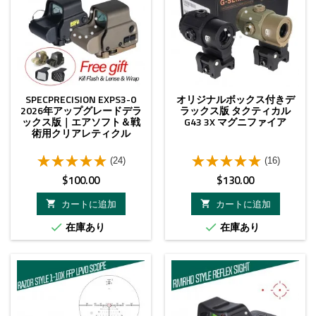
SPECPRECISION EXPS3-0
オリジナルボックス付きデ
2026年アップグレードデラ
ラックス版 タクティカル
ックス版｜エアソフト＆戦
G43 3X マグニファイア
術用クリアレティクル
(24)
(16)
価
価
$100.00
$130.00
格
格
カートに追加
カートに追加


在庫あり
在庫あり


- $35.00