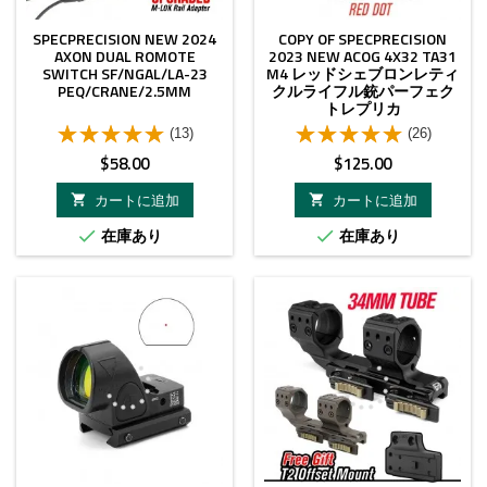
SPECPRECISION NEW 2024
COPY OF SPECPRECISION
AXON DUAL ROMOTE
2023 NEW ACOG 4X32 TA31
SWITCH SF/NGAL/LA-23
M4 レッドシェブロンレティ
PEQ/CRANE/2.5MM
クルライフル銃パーフェク
トレプリカ
(13)
(26)
価
価
$58.00
$125.00
格
格
カートに追加
カートに追加


在庫あり
在庫あり

