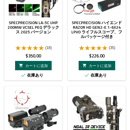
SPECPRECISION LA-5C UHP
SPECPRECISION ハイエンド
200MW VCSEL PEQ デラック
RAZOR HD GEN2-E 1-6X24
ス 2025 バージョン
LPVO ライフルスコープ、フ
ルパッケージ付き
(18)
(35)
価
価
$350.00
$226.00
格
格
カートに追加
カートに追加


在庫あり
在庫あり


- $4.00
-15%