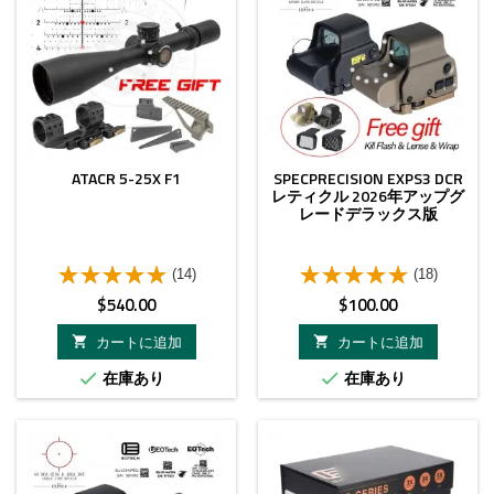
ATACR 5-25X F1
SPECPRECISION EXPS3 DCR
レティクル 2026年アップグ
レードデラックス版
(14)
(18)
価
価
$540.00
$100.00
格
格
カートに追加
カートに追加


在庫あり
在庫あり

