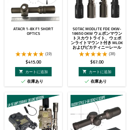
ATACR 1-8X F1 SHORT
SOTAC MODLITE FDE OKW-
OPTICS
18650 OKW ウェポンマウン
トスカウトライト、ウェポ
ンライトマウント付き MLOK
およびピカティニーレール
用
(19)
(38)
価
価
$415.00
$67.00
格
格
カートに追加
カートに追加


在庫あり
在庫あり

