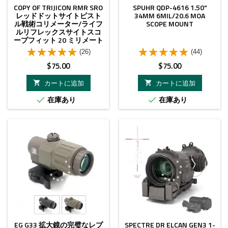
COPY OF TRIJICON RMR SRO
SPUHR QDP-4616 1.50"
レッドドットサイトピスト
34MM 6MIL/20.6 MOA
ル戦術コリメーター/ライフ
SCOPE MOUNT
ルリフレックスサイトスコ
ープフィット 20 ミリメート
ルウィーバーレール狩猟ラ
(26)
(44)
イフル
価
価
$75.00
$75.00
格
格
カートに追加
カートに追加


在庫あり
在庫あり


- $10.00
EG G33 拡大鏡の完璧なレプ
SPECTRE DR ELCAN GEN3 1-