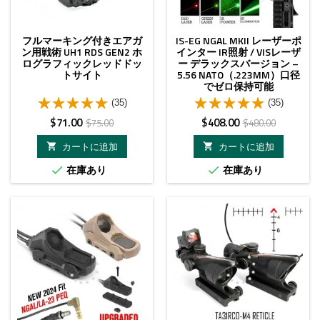
フルマーキング付きエアガ
IS-EG NGAL MKII レーザーポ
ン用戦術 UH1 RDS GEN2 ホ
インター IR照射 / VISレーザ
ログラフィックレッドドッ
ー デラックスバージョン –
トサイト
5.56 NATO（.223MM）口径
でゼロ保持可能
(35)
(35)
価
ベ
価
ベ
$71.00
$408.00
$75.00
$480.00
格
ー
格
ー
カートに追加
カートに追加


ス
ス
在庫あり
在庫あり


価
価
格
格