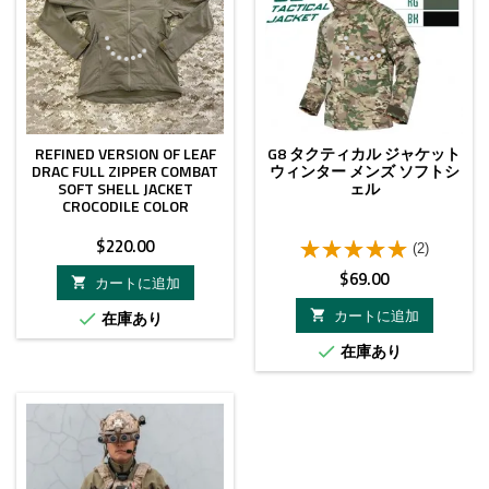
REFINED VERSION OF LEAF
G8 タクティカル ジャケット
DRAC FULL ZIPPER COMBAT
ウィンター メンズ ソフトシ
SOFT SHELL JACKET
ェル
CROCODILE COLOR
価
$220.00
(2)
格
価
$69.00
カートに追加

格
カートに追加
在庫あり


在庫あり
