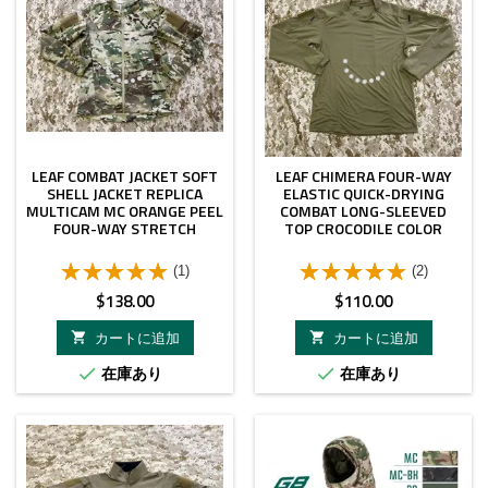
LEAF COMBAT JACKET SOFT
LEAF CHIMERA FOUR-WAY
SHELL JACKET REPLICA
ELASTIC QUICK-DRYING
MULTICAM MC ORANGE PEEL
COMBAT LONG-SLEEVED
FOUR-WAY STRETCH
TOP CROCODILE COLOR
(1)
(2)
価
価
$138.00
$110.00
格
格
カートに追加
カートに追加


在庫あり
在庫あり

