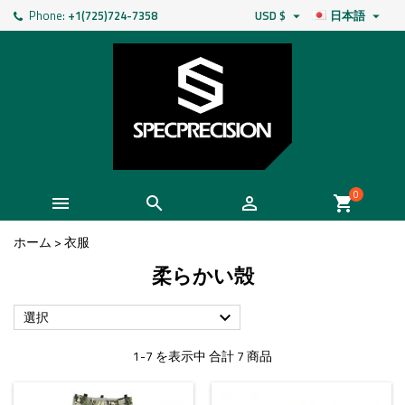
Phone:
+1(725)724-7358
USD $
日本語


0



shopping_cart
ホーム
>
衣服
柔らかい殻
選択

1-7 を表示中 合計 7 商品