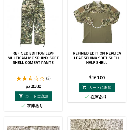
REFINED EDITION LEAF
REFINED EDITION REPLICA
MULTICAM MC SPHINX SOFT
LEAF SPHINX SOFT SHELL
SHELL COMBAT PANTS
HALF SHELL
価
$160.00
(2)
格
価
$200.00
カートに追加

格
カートに追加

在庫あり

在庫あり
