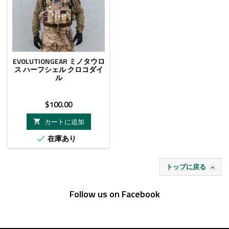
EVOLUTIONGEAR ミノタウロ
ス ハーフシェル クロコダイ
ル
価
$100.00
格
カートに追加

在庫あり

トップに戻る

Follow us on Facebook