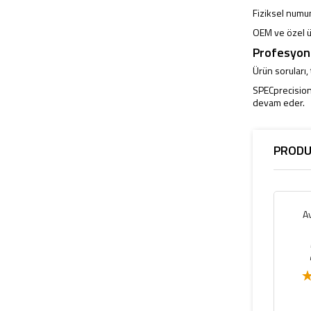
Fiziksel numun
OEM ve özel ür
Profesyone
Ürün soruları,
SPECprecision,
devam eder.
PRODU
A