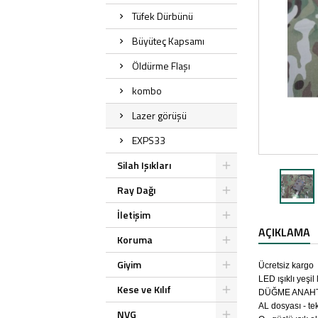
Tüfek Dürbünü
Büyüteç Kapsamı
Öldürme Flaşı
kombo
Lazer görüşü
EXPS33
Silah Işıkları
Ray Dağı
İletişim
AÇIKLAMA
Koruma
Giyim
Ücretsiz kargo
LED ışıklı yeşil
Kese ve Kılıf
DÜĞME ANAHTAR
AL dosyası - te
NVG