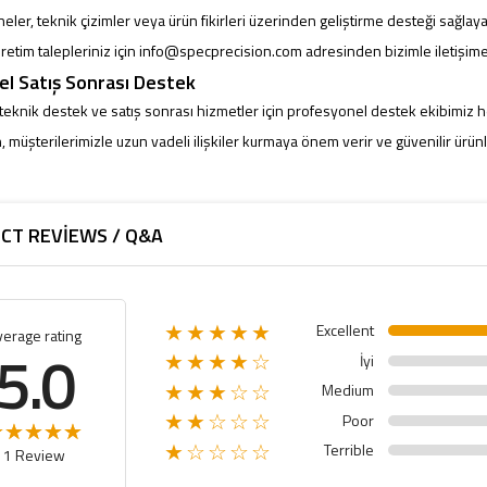
eler, teknik çizimler veya ürün fikirleri üzerinden geliştirme desteği sağlayab
etim talepleriniz için
info@specprecision.com
adresinden bizimle iletişime 
l Satış Sonrası Destek
 teknik destek ve satış sonrası hizmetler için profesyonel destek ekibimiz 
 müşterilerimizle uzun vadeli ilişkiler kurmaya önem verir ve güvenilir ürün
CT REVIEWS / Q&A
Excellent
★★★★★
verage rating
5.0
İyi
★★★★☆
Medium
★★★☆☆
Poor
★★☆☆☆
Terrible
★☆☆☆☆
1 Review