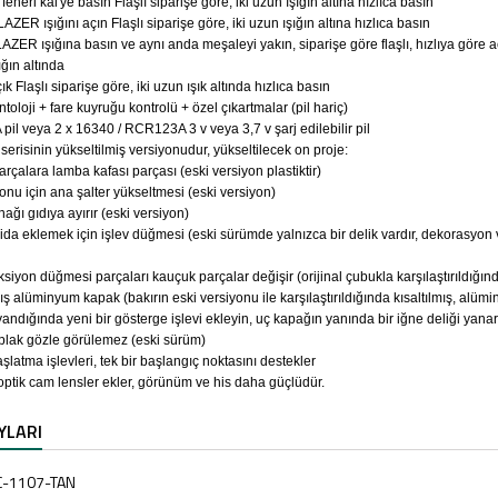
l feneri kai'ye basın Flaşlı siparişe göre, iki uzun ışığın altına hızlıca basın
AZER ışığını açın Flaşlı siparişe göre, iki uzun ışığın altına hızlıca basın
LAZER ışığına basın ve aynı anda meşaleyi yakın, siparişe göre flaşlı, hızlıya göre a
ığın altında
çık Flaşlı siparişe göre, iki uzun ışık altında hızlıca basın
ntoloji + fare kuyruğu kontrolü + özel çıkartmalar (pil hariç)
 pil veya 2 x 16340 / RCR123A 3 v veya 3,7 v şarj edilebilir pil
serisinin yükseltilmiş versiyonudur, yükseltilecek on proje:
rçalara lamba kafası parçası (eski versiyon plastiktir)
yonu için ana şalter yükseltmesi (eski versiyon)
anağı gıdıya ayırır (eski versiyon)
f vida eklemek için işlev düğmesi (eski sürümde yalnızca bir delik vardır, dekorasyon 
ksiyon düğmesi parçaları kauçuk parçalar değişir (orijinal çubukla karşılaştırıldığı
lmış alüminyum kapak (bakırın eski versiyonu ile karşılaştırıldığında kısaltılmış, al
yandığında yeni bir gösterge işlevi ekleyin, uç kapağın yanında bir iğne deliği yanar
 çıplak gözle görülemez (eski sürüm)
başlatma işlevleri, tek bir başlangıç noktasını destekler
 optik cam lensler ekler, görünüm ve his daha güçlüdür.
YLARI
C-1107-TAN