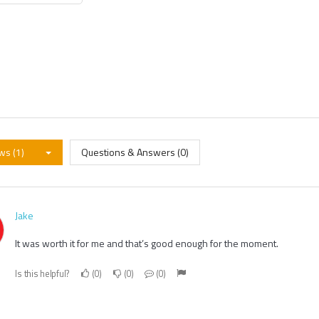
ws (1)
Questions & Answers (0)
Jake
It was worth it for me and that’s good enough for the moment.
Is this helpful?
0
0
0