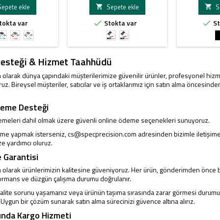
Sepete ekle
Sepete ekle
S


tokta var
Stokta var
St


ah
Siyah
FDE
FDE
TAN
TAN
ızı
Yeşil
Kırmızı
Yeşil
Vis
Green
er
Lazer
Lazer
Lazer
Red
Laser
Desteği & Hizmet Taahhüdü
Laser
 olarak dünya çapındaki müşterilerimize güvenilir ürünler, profesyonel hizm
uz. Bireysel müşteriler, satıcılar ve iş ortaklarımız için satın alma öncesi
deme Desteği
demeleri dahil olmak üzere güvenli online ödeme seçenekleri sunuyoruz.
eme yapmak isterseniz,
cs@specprecision.com
adresinden bizimle iletişime
e yardımcı oluruz.
e Garantisi
 olarak ürünlerimizin kalitesine güveniyoruz. Her ürün, gönderimden önce b
formans ve düzgün çalışma durumu doğrulanır.
kalite sorunu yaşamanız veya ürünün taşıma sırasında zarar görmesi durumu
. Uygun bir çözüm sunarak satın alma sürecinizi güvence altına alırız.
ında Kargo Hizmeti