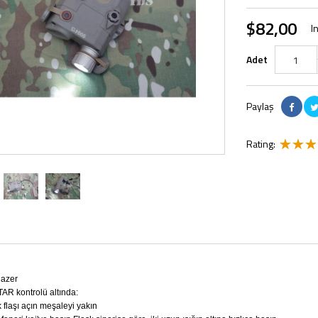
$82,00
I
Adet
Paylaş
Rating:
 lazer
 kontrolü altında:
k flaşı açın meşaleyi yakın