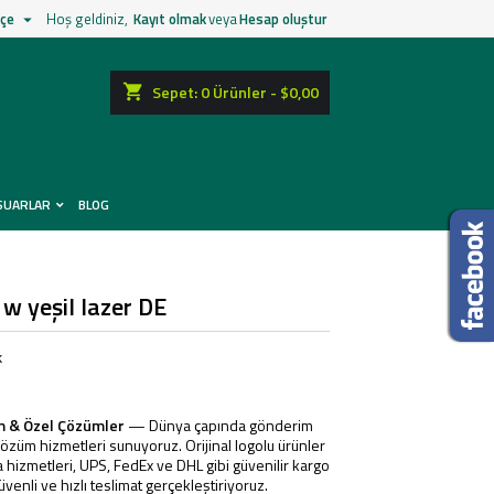
çe
Hoş geldiniz,
Kayıt olmak
veya
Hesap oluştur

shopping_cart
Sepet:
0
Ürünler - $0,00
SUARLAR
BLOG
w yeşil lazer DE
k
m & Özel Çözümler
— Dünya çapında gönderim
özüm hizmetleri sunuyoruz. Orijinal logolu ürünler
 hizmetleri, UPS, FedEx ve DHL gibi güvenilir kargo
venli ve hızlı teslimat gerçekleştiriyoruz.