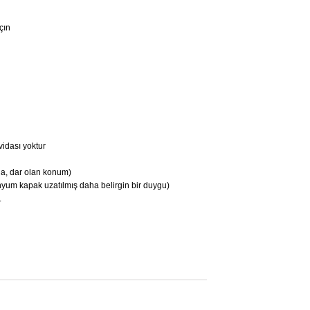
çın
vidası yoktur
nda, dar olan konum)
üminyum kapak uzatılmış daha belirgin bir duygu)
.