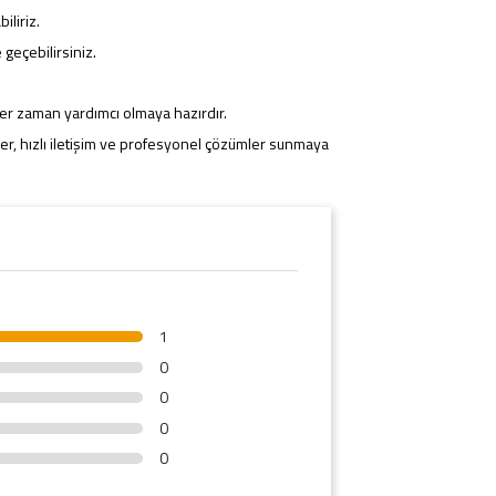
iliriz.
geçebilirsiniz.
her zaman yardımcı olmaya hazırdır.
ler, hızlı iletişim ve profesyonel çözümler sunmaya
1
0
0
0
0