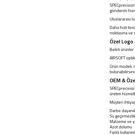
SPECprecision,
gönderim hizm
Uluslararası l
Daha hızlı tes
noktasına ve 
Özel Logo
Belirli ürünl
AIRSOFT optikle
Ürün modeli, m
bulunabilirsini
OEM & Öze
SPECprecision;
üretim hizmet
Müşteri ihtiya
Darbe dayanıkl
Su geçirmezli
Malzeme ve ya
Azot dolumu
Farklı kullanı