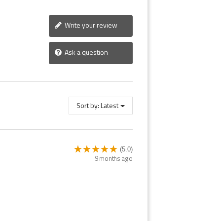
Write your review
Ask a question
Sort by:
Latest
(5.0)
9 months ago