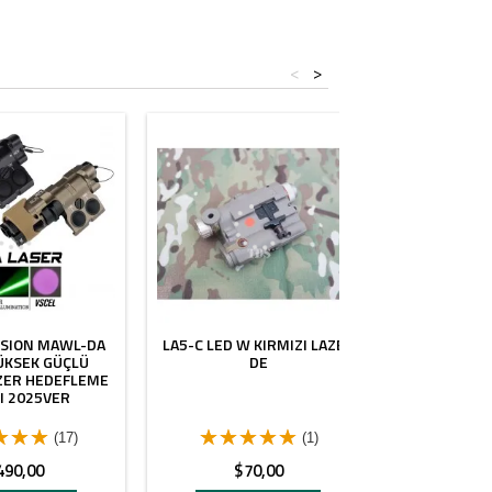
<
>
ISION MAWL-DA
LA5-C LED W KIRMIZI LAZER
SPECPRECIS
ÜKSEK GÜÇLÜ
DE
200MW VCS
ZER HEDEFLEME
2025 
I 2025VER
(17)
(1)
yat
Fiyat
Fi
490,00
$70,00
$3