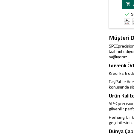

S

Siy
Kırm
Laz
Müşteri 
SPECprecision
taahhüt ediyor
sağlıyoruz.
Güvenli Ö
Kredi kartı ö
PayPal ile öd
konusunda siz
Ürün Kalit
SPECprecision
güvenilir per
Herhangi bir 
geçebilirsiniz
Dünya Çap