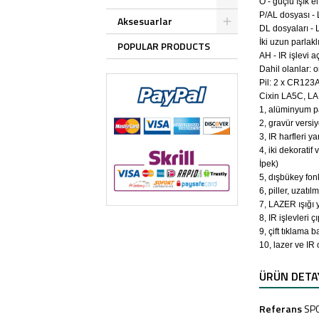
O - güçlü ışık e
P/AL dosyası - L
Aksesuarlar
DL dosyaları - 
İki uzun parlakl
POPULAR PRODUCTS
AH - IR işlevi a
Dahil olanlar: o
Pil: 2 x CR123A
Cixin LA5C, LA 
1, alüminyum pa
2, gravür versi
3, IR harfleri y
4, iki dekorati
İpek)
5, dışbükey fon
6, piller, uzatı
7, LAZER ışığı 
8, IR işlevleri
9, çift tıklama 
10, lazer ve IR
ÜRÜN DETA
Referans
SP