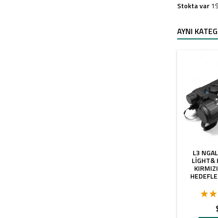
Stokta var
1
AYNI KATE
L3 NGA
LIGHT& 
KIRMIZI
HEDEFL