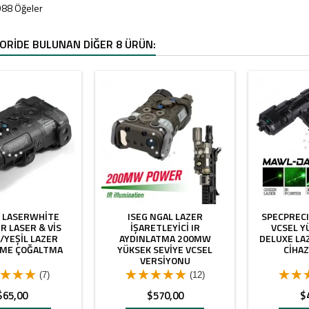
988 Öğeler
GORIDE BULUNAN DIĞER 8 ÜRÜN:
L LASERWHITE
ISEG NGAL LAZER
SPECPREC
IR LASER & VIS
İŞARETLEYICI IR
VCSEL Y
/YEŞIL LAZER
AYDINLATMA 200MW
DELUXE LA
EME ÇOĞALTMA
YÜKSEK SEVIYE VCSEL
CIHAZ
VERSIYONU
(7)
(12)
Fiyat
Fiyat
Fi
$65,00
$570,00
$