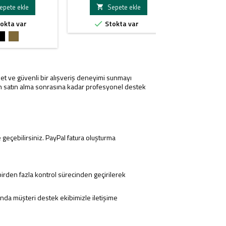
epete ekle
Sepete ekle
Se


okta var
Stokta var
St


Siyah
FDE
Red
Lase
et ve güvenli bir alışveriş deneyimi sunmayı
nden satın alma sonrasına kadar profesyonel destek
 geçebilirsiniz. PayPal fatura oluşturma
irden fazla kontrol sürecinden geçirilerek
nda müşteri destek ekibimizle iletişime