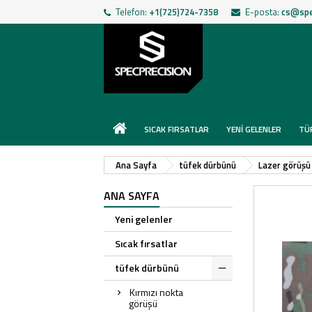
Telefon:
+1(725)724-7358
E-posta:
cs@spe
SICAK FIRSATLAR
YENI GELENLER
TÜ
Ana Sayfa
tüfek dürbünü
Lazer görüşü
ANA SAYFA
Yeni gelenler
Sıcak fırsatlar
tüfek dürbünü
Kırmızı nokta
görüşü