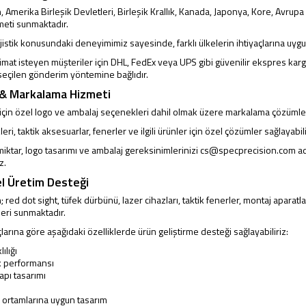
 Amerika Birleşik Devletleri, Birleşik Krallık, Kanada, Japonya, Kore, Avru
eti sunmaktadır.
ojistik konusundaki deneyimimiz sayesinde, farklı ülkelerin ihtiyaçlarına uyg
limat isteyen müşteriler için DHL, FedEx veya UPS gibi güvenilir ekspres kar
seçilen gönderim yöntemine bağlıdır.
 & Markalama Hizmeti
er için özel logo ve ambalaj seçenekleri dahil olmak üzere markalama çözümle
ri, taktik aksesuarlar, fenerler ve ilgili ürünler için özel çözümler sağlayabili
iktar, logo tasarımı ve ambalaj gereksinimlerinizi
cs@specprecision.com
ad
z.
l Üretim Desteği
 red dot sight, tüfek dürbünü, lazer cihazları, taktik fenerler, montaj aparatla
leri sunmaktadır.
çlarına göre aşağıdaki özelliklerde ürün geliştirme desteği sağlayabiliriz:
ılığı
k performansı
pı tasarımı
m ortamlarına uygun tasarım