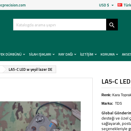
cprecision.com
USD $
Türk


FEK DÜRBÜNÜ
SILAH IŞIKLARI
RAY DAĞI
İLETIŞIM
KORUMA
AKSE
LA5-C LED w yeşil lazer DE
LA5-C LED 
Renk:
Kara Topra
Marka:
TDS
Global Gönderi
desteği ve özel ç
sağlayarak, posta
seçenekleriyle gü