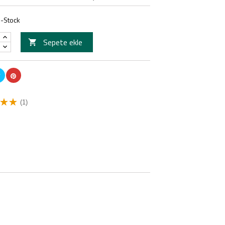
n-Stock
Sepete ekle

(1)