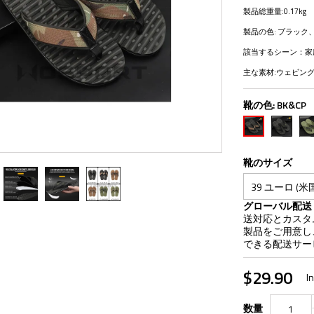
製品総重量:0.17kg
製品の色: ブラック、
該当するシーン：家
主な素材:ウェビング
靴の色:
BK&CP
BK&BCP
OD
BK&CP
靴のサイズ
グローバル配送
送対応とカスタ
製品をご用意し、
できる配送サー
$29.90
I
数量