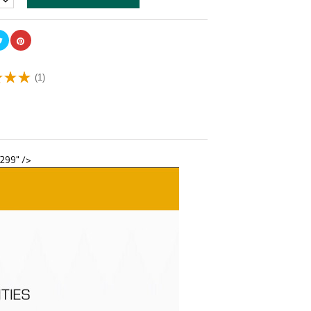
(1)
299" />