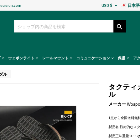
ecision.com
USD $
日本語


プ
ウェポンライト
レールマウント
コミュニケーション
保護
ア
ダル
タクティ
ル
メーカー
Wospo
1点から全国送料無
製品名:戦術的なス
製品正味重量:0.15kg