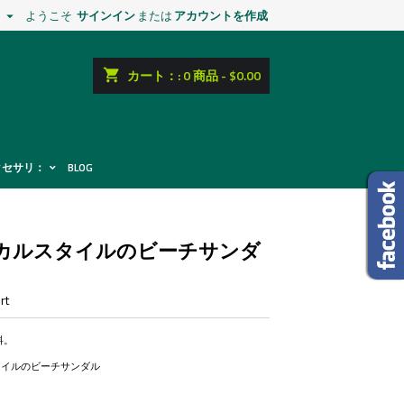
ようこそ
サインイン
または
アカウントを作成

shopping_cart
カート：:
0
商品 - $0.00
クセサリ：
BLOG
カルスタイルのビーチサンダ
rt
料。
タイルのビーチサンダル