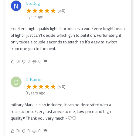
NecDog
N
(5.0)
1 year ago
Excellent high-quality light. It produces a wide very bright beam
of light. I just can’t decide which gun to put it on. Fortunately, it
only takes a couple seconds to attach so it’s easy to switch
from one gun to the next.
0
0
0
D. Baxhija
D
(5.0)
3 years ago
military Mark is also included, it can be decorated with a
realistic price/very fast arrive to me, Low price and high
quality♥️ Thank you very much ~♡♡
0
0
0