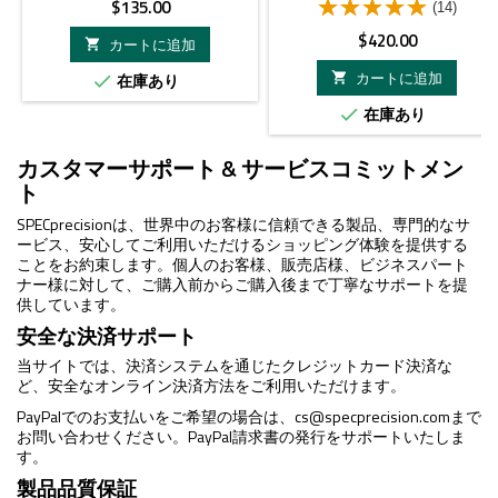
価
$135.00
(14)
格
価
$420.00
カートに追加

格
カートに追加
在庫あり


在庫あり

カスタマーサポート & サービスコミットメン
ト
SPECprecisionは、世界中のお客様に信頼できる製品、専門的なサ
ービス、安心してご利用いただけるショッピング体験を提供する
ことをお約束します。個人のお客様、販売店様、ビジネスパート
ナー様に対して、ご購入前からご購入後まで丁寧なサポートを提
供しています。
安全な決済サポート
当サイトでは、決済システムを通じたクレジットカード決済な
ど、安全なオンライン決済方法をご利用いただけます。
PayPalでのお支払いをご希望の場合は、
cs@specprecision.com
まで
お問い合わせください。PayPal請求書の発行をサポートいたしま
す。
製品品質保証