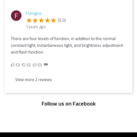
f. brogna
F
(5.0)
3 years ago
There are four levels of function, in addition to the normal
constant light, instantaneous light, and brightness adjustment
and flash function.
0
0
0
View more 2 reviews
Follow us on Facebook