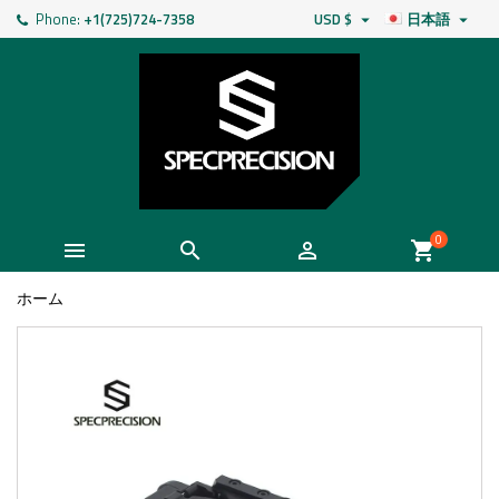
Phone:
+1(725)724-7358
USD $
日本語


0



shopping_cart
ホーム