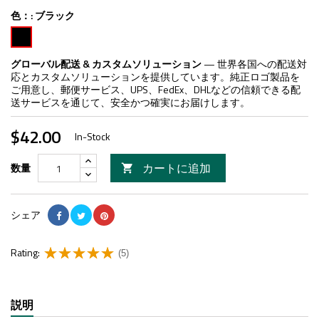
色：:
ブラック
ブ
ラ
ッ
グローバル配送 & カスタムソリューション
— 世界各国への配送対
ク
応とカスタムソリューションを提供しています。純正ロゴ製品を
ご用意し、郵便サービス、UPS、FedEx、DHLなどの信頼できる配
送サービスを通じて、安全かつ確実にお届けします。
$42.00
In-Stock
カートに追加
数量

シェア
Rating:
(5)
説明