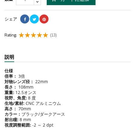
シェア
Rating:
(13)
説明
仕様
倍率：
3倍
対物レンズ径：
22mm
長さ：
108mm
重量:
12.5オンス
視野、角度:
8 度
生地/素材:
CNC アルミニウム
高さ：
70mm
カラー：
ブラック/ダークアース
射出瞳:
8 mm
視度調整範囲:
-2 ～ 2 dpt