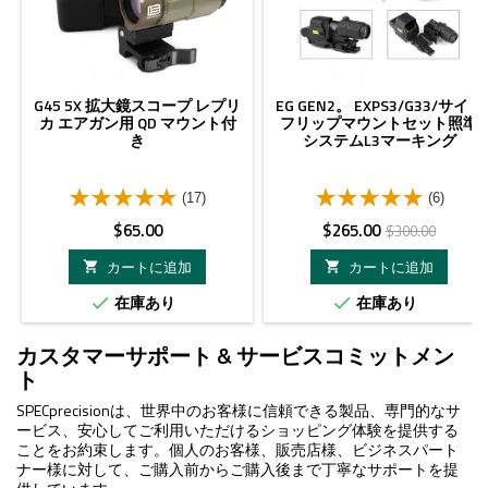
G45 5X 拡大鏡スコープ レプリ
EG GEN2。 EXPS3/G33/サイド
カ エアガン用 QD マウント付
フリップマウントセット照準
き
システムL3マーキング
(17)
(6)
価
価
ベ
$65.00
$265.00
$300.00
格
格
ー
カートに追加
カートに追加


ス
在庫あり
在庫あり


価
格
カスタマーサポート & サービスコミットメン
ト
SPECprecisionは、世界中のお客様に信頼できる製品、専門的なサ
ービス、安心してご利用いただけるショッピング体験を提供する
ことをお約束します。個人のお客様、販売店様、ビジネスパート
ナー様に対して、ご購入前からご購入後まで丁寧なサポートを提