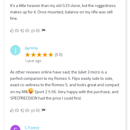
It’s a little heavier than my old G33 clone, but the ruggedness
makes up for it. Once mounted, balance on my rifle was still
fine.
0
0
0
Jaynima
J
(5.0)
1 year ago
As other reviews online have said, the Juliet 3 micro is a
perfect companion to my Romeo 5. Flips easily side to side,
exact co-witness to the Romeo 5, and looks great and compact
on my M&
Sport 2 5.56. Very happy with the purchase, and
SPECPRECISION had the price I could find.
0
0
0
C. Forest
C