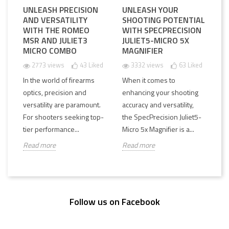
UNLEASH PRECISION
UNLEASH YOUR
AND VERSATILITY
SHOOTING POTENTIAL
WITH THE ROMEO
WITH SPECPRECISION
MSR AND JULIET3
JULIET5-MICRO 5X
MICRO COMBO
MAGNIFIER
2773 views
43
Liked
3332 views
63
Liked
In the world of firearms
When it comes to
optics, precision and
enhancing your shooting
versatility are paramount.
accuracy and versatility,
For shooters seeking top-
the SpecPrecision Juliet5-
tier performance...
Micro 5x Magnifier is a...
Read more
Read more
Follow us on Facebook