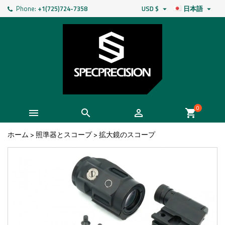
Phone:
+1(725)724-7358
USD $
日本語


0



shopping_cart
ホーム
>
照準器とスコープ
>
拡大鏡のスコープ