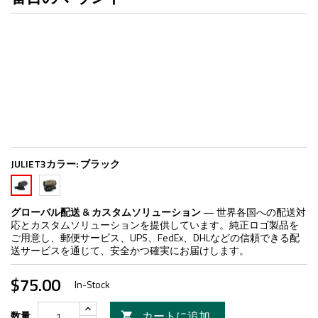
JULIET3カラー:
ブラック
FDE
ブ
ラ
ッ
グローバル配送 & カスタムソリューション
— 世界各国への配送対
ク
応とカスタムソリューションを提供しています。純正ロゴ製品を
ご用意し、郵便サービス、UPS、FedEx、DHLなどの信頼できる配
送サービスを通じて、安全かつ確実にお届けします。
$75.00
In-Stock
カートに追加
数量
