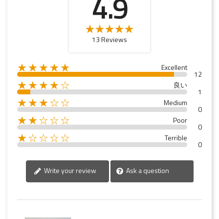
4.9
13 Reviews
★★★★★
Excellent
12
★★★★☆
良い
1
★★★☆☆
Medium
0
★★☆☆☆
Poor
0
★☆☆☆☆
Terrible
0
Write your review
Ask a question