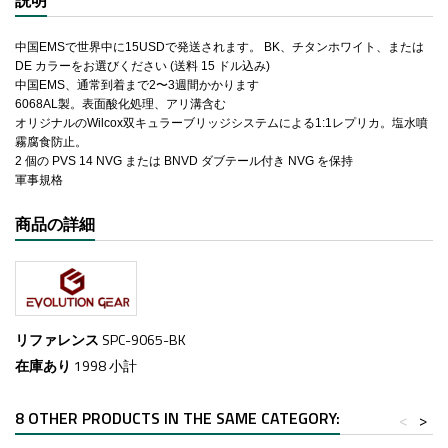
説明
中国EMSで世界中に15USDで発送されます。 BK、チタンホワイト、または
DE カラーをお選びください (送料 15 ドル込み)
中国EMS、通常到着まで2〜3週間かかります
6068AL製。表面酸化処理、アリ溝含む
オリジナルのWilcox双キュラーブリッジシステムによる1:1レプリカ。塩水噴
霧腐食防止。
2 個の PVS 14 NVG または BNVD ダブテール付き NVG を保持
軍事規格
商品の詳細
リファレンス
SPC-9065-BK
在庫あり
1998 小計
8 OTHER PRODUCTS IN THE SAME CATEGORY:
<
>