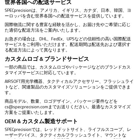
世界各国への配送サービス
SPECprecisionは、アメリカ、イギリス、カナダ、日本、韓国、ヨ
ーロッパを含む世界各国への配送サービスを提供しています。
国際物流に関する豊富な経験を活かし、お届け先やご希望に応じ
た適切な配送方法をご案内いたします。
お急ぎの場合は、DHL、FedEx、UPSなどの信頼性の高い国際配送
サービスをご利用いただけます。配送期間は配送先および選択す
る配送方法によって異なります。
カスタムロゴ & ブランドサービス
一部の商品では、カスタムロゴやパッケージなどのブランドカス
タマイズサービスに対応しています。
AIRSOFT用光学機器、タクティカルアクセサリー、フラッシュライ
トなど、関連製品のカスタマイズソリューションをご提供できま
す。
商品モデル、数量、ロゴデザイン、パッケージ要件などを
cs@specprecision.com
までお送りください。最適なカスタマイズ
方案をご提案いたします。
OEM & カスタム製造サポート
SPECprecisionでは、レッドドットサイト、ライフルスコープ、レ
ーザーデバイス、タクティカルフラッシュライト、マウントな