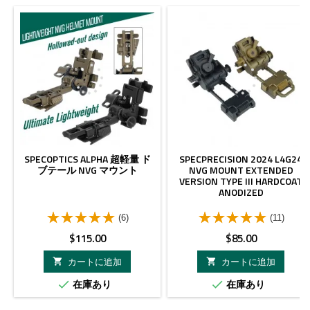
SPECOPTICS ALPHA 超軽量 ド
SPECPRECISION 2024 L4G24
ブテール NVG マウント
NVG MOUNT EXTENDED
VERSION TYPE III HARDCOAT
ANODIZED
(6)
(11)
価
価
$115.00
$85.00
格
格
カートに追加
カートに追加


在庫あり
在庫あり

