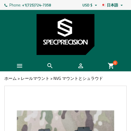
Phone:
+1(725)724-7358
USD $
日本語


0



shopping_cart
ホーム
>
レールマウント
>
NVG マウントとシュラウド