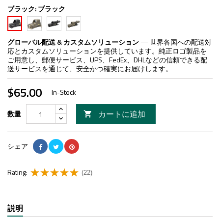
ブラック:
ブラック
タ
ブ
TAN
ブ
ン
ラ
553
ラ
ッ
お
ッ
グローバル配送 & カスタムソリューション
— 世界各国への配送対
ク
よ
ク
応とカスタムソリューションを提供しています。純正ロゴ製品を
553
び
ご用意し、郵便サービス、UPS、FedEx、DHLなどの信頼できる配
お
G33
送サービスを通じて、安全かつ確実にお届けします。
よ
拡
び
大
$65.00
G33
鏡
In-Stock
拡
大
カートに追加
数量

鏡
シェア
Rating:
(22)
説明