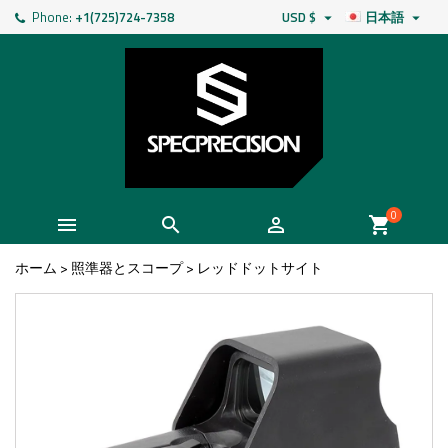
Phone:
+1(725)724-7358
USD $
日本語


0



shopping_cart
ホーム
>
照準器とスコープ
>
レッドドットサイト