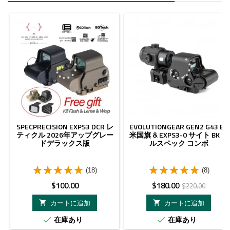
- $40.00
SPECPRECISION EXPS3 DCR レ
EVOLUTIONGEAR GEN2 G43 BK
ティクル 2026年アップグレー
米国旗 & EXPS3-0 サイト BK ミ
ドデラックス版
ルスペック コンボ
(18)
(8)
価
価
ベ
$100.00
$180.00
$220.00
格
格
ー
カートに追加
カートに追加


ス
在庫あり
在庫あり


価