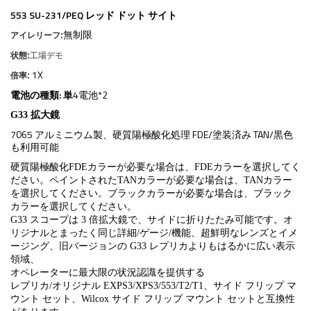
553 SU-231/PEQ レッド ドット サイト
無制限
アイレリーフ:
状態:
工場デモ
1X
倍率:
電池の種類: 単
4電池*2
G33 拡大鏡
7065 アルミニウム製、硬質陽極酸化処理 FDE/塗装済み TAN/黒色
も利用可能
硬質陽極酸化FDEカラーが必要な場合は、FDEカラーを選択してく
ださい。ペイントされたTANカラーが必要な場合は、TANカラー
を選択してください。ブラックカラーが必要な場合は、ブラック
カラーを選択してください。
G33 スコープは 3 倍拡大鏡で、サイドに折りたたみ可能です。オ
リジナルとまったく同じ詳細/ゲージ/機能、超鮮明なレンズとイメ
ージング、旧バージョンの G33 レプリカよりもはるかに広い表示
領域、
オペレーターに最大限の状況認識を提供する
レプリカ/オリジナル EXPS3/XPS3/553/T2/T1、サイド フリップ マ
ウント セット、Wilcox サイド フリップ マウント セットと互換性