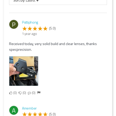
Sort by:
Latest
Puttiphong
P
(5.0)
1 year ago
Received today, very solid build and clear lenses, thanks
specprecision.
0
0
0
Amember
A
(5.0)