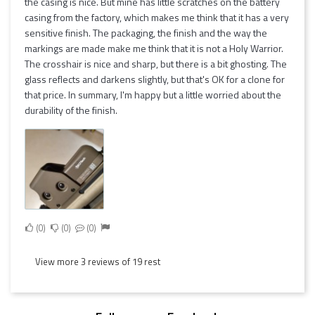
the casing is nice. But mine has little scratches on the battery
casing from the factory, which makes me think that it has a very
sensitive finish. The packaging, the finish and the way the
markings are made make me think that it is not a Holy Warrior.
The crosshair is nice and sharp, but there is a bit ghosting. The
glass reflects and darkens slightly, but that's OK for a clone for
that price. In summary, I'm happy but a little worried about the
durability of the finish.
0
0
0
View more 3 reviews of 19 rest