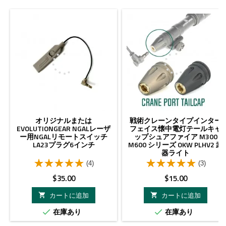
オリジナルまたは
戦術クレーンタイプインター
EVOLUTIONGEAR NGALレーザ
フェイス懐中電灯テールキャ
ー用NGALリモートスイッチ
ップシュアファイア M300
LA23プラグ6インチ
M600 シリーズ OKW PLHV2 武
器ライト
(4)
(3)
価
価
$35.00
$15.00
格
格
カートに追加
カートに追加


在庫あり
在庫あり

