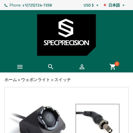
Phone:
+1(725)724-7358
USD $
日本語


0



shopping_cart
ホーム
>
ウェポンライト
>
スイッチ