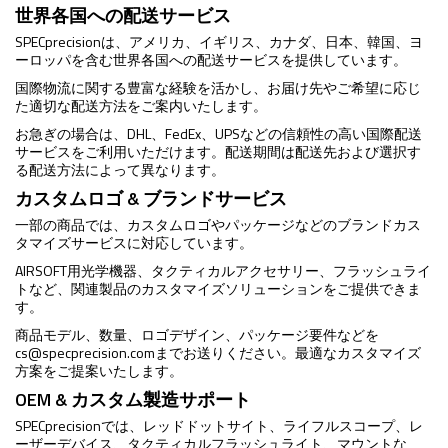
世界各国への配送サービス
SPECprecisionは、アメリカ、イギリス、カナダ、日本、韓国、ヨ
ーロッパを含む世界各国への配送サービスを提供しています。
国際物流に関する豊富な経験を活かし、お届け先やご希望に応じ
た適切な配送方法をご案内いたします。
お急ぎの場合は、DHL、FedEx、UPSなどの信頼性の高い国際配送
サービスをご利用いただけます。配送期間は配送先および選択す
る配送方法によって異なります。
カスタムロゴ & ブランドサービス
一部の商品では、カスタムロゴやパッケージなどのブランドカス
タマイズサービスに対応しています。
AIRSOFT用光学機器、タクティカルアクセサリー、フラッシュライ
トなど、関連製品のカスタマイズソリューションをご提供できま
す。
商品モデル、数量、ロゴデザイン、パッケージ要件などを
cs@specprecision.com
までお送りください。最適なカスタマイズ
方案をご提案いたします。
OEM & カスタム製造サポート
SPECprecisionでは、レッドドットサイト、ライフルスコープ、レ
ーザーデバイス、タクティカルフラッシュライト、マウントな