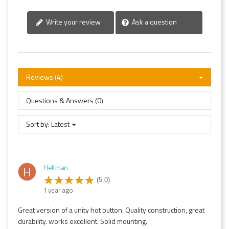
Write your review
Ask a question
Reviews (4)
Questions & Answers (0)
Sort by:
Latest
Heltman
H
(5.0)
1 year ago
Great version of a unity hot button. Quality construction, great
durability. works excellent. Solid mounting.