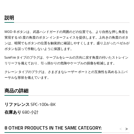
説明
MOD-B ボタンは、武器ハンドガードの周囲のどの位置でも、より自然な押し角度を
実現する 45 度の角度のボタン インターフェイスを提供します。上向きの角度のボタ
ンは、暗闇でもボタンの位置を触覚的に確認しやすくします。盛り上がったベゼルが
ボタンを誤って作動しないように保護します。
SureFire タイプのプラグは、ケーブルをレールの方向に戻す角度の付いたストレイン
リリーフを備えており、引っ掛かりの危険やケーブルの損傷を軽減します。
クレーン タイプのプラグは、さまざまなレーザー ポートとの互換性を高めるユニバ
ーサルな形状を備えています。
商品の詳細
リファレンス
SPC-1004-BK
在庫あり
680 小計
8 OTHER PRODUCTS IN THE SAME CATEGORY:
<
>