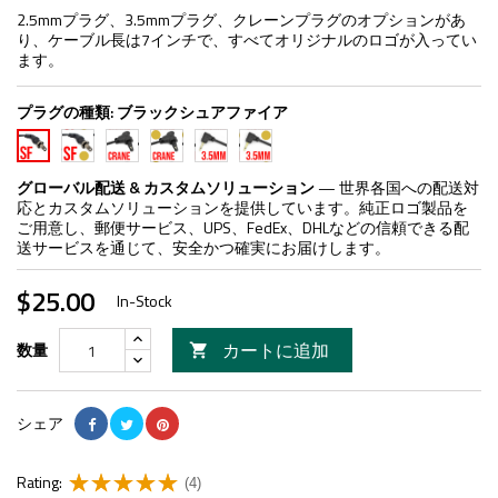
2.5mmプラグ、3.5mmプラグ、クレーンプラグのオプションがあ
り、ケーブル長は7インチで、すべてオリジナルのロゴが入ってい
ます。
プラグの種類:
ブラックシュアファイア
FDE
ブ
FDE
ブ
FDE
ブ
シ
ラ
ク
ラ
3.5mm
ラ
ュ
ッ
レ
ッ
ッ
グローバル配送 & カスタムソリューション
— 世界各国への配送対
ア
ク
ー
ク
ク
応とカスタムソリューションを提供しています。純正ロゴ製品を
フ
ク
ン
3.5mm
シ
ご用意し、郵便サービス、UPS、FedEx、DHLなどの信頼できる配
ァ
レ
ュ
送サービスを通じて、安全かつ確実にお届けします。
イ
ー
ア
ア
ン
フ
$25.00
ァ
In-Stock
イ
ア
カートに追加
数量

シェア
Rating:
(4)