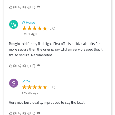
0
0
0
W. Horse
W
(5.0)
1 year ago
Bought thid for my flashlight. First off it is solid. It also fits far
more secure then the original switch.I am very pleased that it
fits so secure. Recomended.
0
0
0
S***e
S
(5.0)
3 years ago
Very nice build quality. Impressed to say the least.
0
0
0