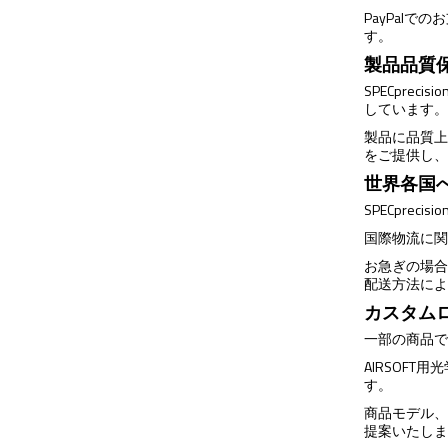
PayPalで
す。
製品品質
SPECpr
しています
製品に品質
をご提供し
世界各国
SPECpr
国際物流に
お急ぎの場合
配送方法に
カスタムロ
一部の商品
AIRSOF
す。
商品モデル
提案いたし