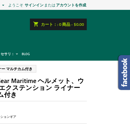
ようこそ
サインイン
または
アカウントを作成

shopping_cart
カート：:
0
商品 - $0.00
クセサリ：
BLOG
ライナー マルチカム付き
onGear Maritime ヘルメット、ウ
 エクステンション ライナー
ム付き
ーションギア