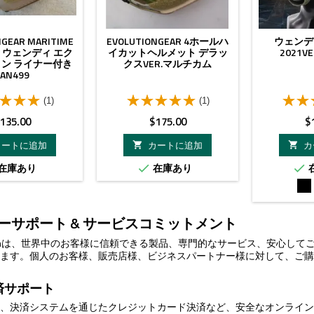
NGEAR MARITIME
EVOLUTIONGEAR 4ホールハ
ウェンデ
 ウェンディ エク
イカットヘルメット デラッ
2021VE
ン ライナー付き
クスVER.マルチカム
TAN499
(1)
(1)
価
価
135.00
$175.00
$
格
格
カートに追加
カートに追加
カ


在庫あり
在庫あり


ブ
ラ
ッ
ーサポート & サービスコミットメント
ク
ecisionは、世界中のお客様に信頼できる製品、専門的なサービス、安心
します。個人のお客様、販売店様、ビジネスパートナー様に対して、ご
済サポート
は、決済システムを通じたクレジットカード決済など、安全なオンライ