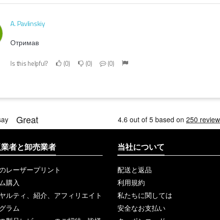
A. Pavlinskiy
Отримав
Is this helpful?
0
0
0
販業者と卸売業者
当社について
のレーザープリント
配送と返品
ム購入
利用規約
ヤルティ、紹介、アフィリエイト
私たちに関しては
グラム
安全なお支払い