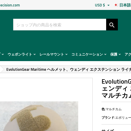
ecision.com
USD $
日本語


プ
ウェポンライト
レールマウント
コミュニケーション
保護
ア
EvolutionGear Maritime ヘルメット、ウェンディ エクステンション 
Evoluti
ェンディ
マルチカ
色:
マルチカム
ブランド:
エボリュ