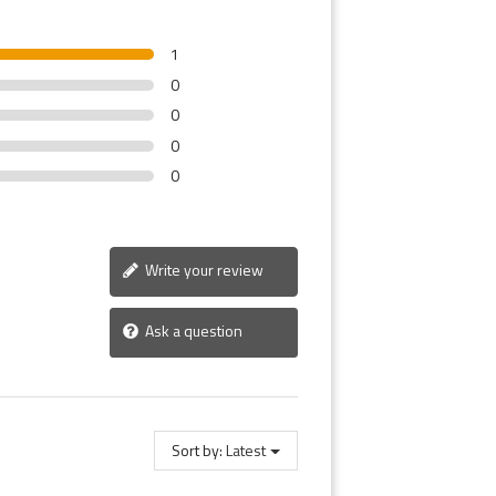
1
0
0
0
0
Write your review
Ask a question
Sort by:
Latest