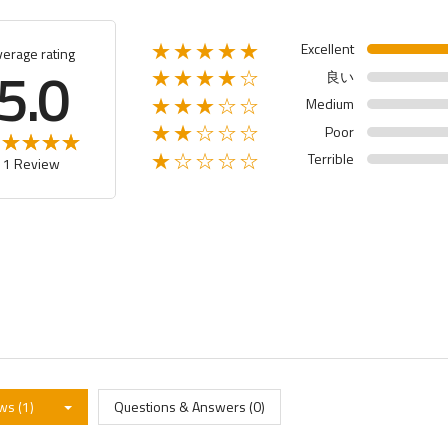
Excellent
★★★★★
verage rating
5.0
良い
★★★★☆
Medium
★★★☆☆
Poor
★★☆☆☆
Terrible
★☆☆☆☆
1 Review
ws (1)
Questions & Answers (0)