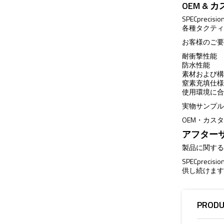
OEM &
SPECpr
各種タクティ
お客様のご
耐衝撃性能
防水性能
素材および
窒素充填仕
使用環境に
実物サンプ
OEM・カス
アフター
製品に関す
SPECpr
供し続けま
PRODU