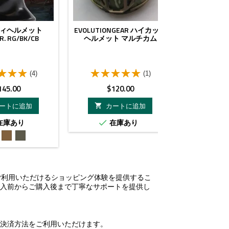
ィヘルメット
EVOLUTIONGEAR ハイカット
TACTICAL 
R. RG/BK/CB
ヘルメット マルチカム
HD FOR MI
(4)
(1)
価
価
145.00
$120.00
$
格
格
ートに追加
カートに追加
カ


在庫あり
在庫あり
在


CB
RG
ブ
ラ
ッ
ク
してご利用いただけるショッピング体験を提供するこ
購入前からご購入後まで丁寧なサポートを提供し
ン決済方法をご利用いただけます。