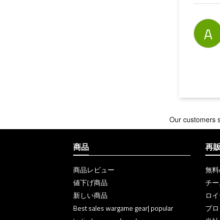
A
商品
再
商品レビュー
無料
値下げ商品
チー
新しい商品
ロイ
Best sales wargame gear| popular
プロ