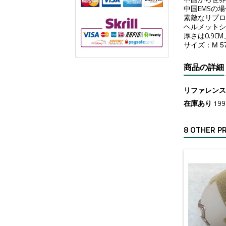
中国EMSの
素敵なリプ
ヘルメットシ
厚さは0.9C
サイズ：M 57c
商品の詳細
リファレン
在庫あり
19
8 OTHER P