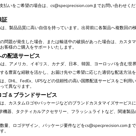
のお支払いをご希望の場合は、
cs@specprecision.com
までお問い合わせくださ
保証
ecisionは、製品品質に高い自信を持っています。出荷前に各製品へ複数
。
上の問題が発生した場合、または輸送中の破損があった場合は、カスタ
、お客様のご購入をサポートいたします。
への配送サービス
ecisionは、アメリカ、イギリス、カナダ、日本、韓国、ヨーロッパを含
関する豊富な経験を活かし、お届け先やご希望に応じた適切な配送方法
は、DHL、FedEx、UPSなどの信頼性の高い国際配送サービスをご利
よって異なります。
ゴ & ブランドサービス
では、カスタムロゴやパッケージなどのブランドカスタマイズサービス
T用光学機器、タクティカルアクセサリー、フラッシュライトなど、関連製
、数量、ロゴデザイン、パッケージ要件などを
cs@specprecision.com
ま
ます。