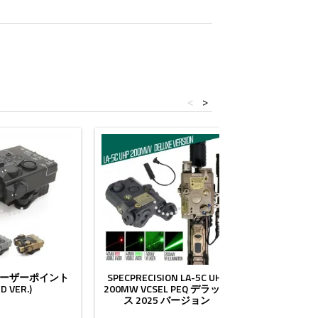
<
>
2 レーザーポイント
SPECPRECISION LA-5C UHP
DBAL-A2
ED VER.)
200MW VCSEL PEQ デラック
（IR
ス 2025 バージョン