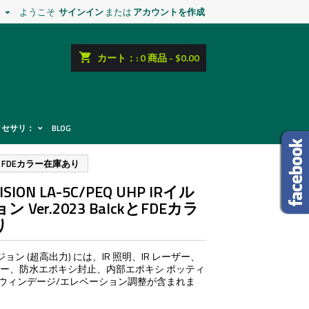
ようこそ
サインイン
または
アカウントを作成

shopping_cart
カート：:
0
商品 - $0.00
クセサリ：
BLOG
alckとFDEカラー在庫あり
ISION LA-5C/PEQ UHP IRイル
Ver.2023 BalckとFDEカラ
り
バージョン (超高出力) には、IR 照明、IR レーザー、
ザー、防水エポキシ封止、内部エポキシ ポッティ
ウィンデージ/エレベーション調整が含まれま