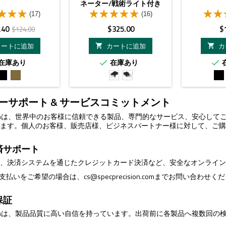
ネーター/戦術ライト付き
(17)
(16)
ベ
価
.40
$325.00
$
$124.00
ー
格
カートに追加
カートに追加
カ


ス
在庫あり
在庫あり


価
ブ
FDE
Red
Green
ブ
格
ラ
Laser&IR
Laser&IR
ラ
ッ
Laser&LED
Laser&LED
ッ
ーサポート & サービスコミットメント
ク
Light&IR
Light&IR
ク
Illuminator
Illuminator
ecisionは、世界中のお客様に信頼できる製品、専門的なサービス、安心
します。個人のお客様、販売店様、ビジネスパートナー様に対して、ご
済サポート
は、決済システムを通じたクレジットカード決済など、安全なオンライ
のお支払いをご希望の場合は、
cs@specprecision.com
までお問い合わせくださ
保証
ecisionは、製品品質に高い自信を持っています。出荷前に各製品へ複数
。