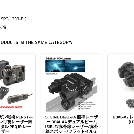
ス
SPC-1393-BK
9 小計
RODUCTS IN THE SAME CATEGORY:
-15%
ン戦術 PERST-4
STEINE DBAL-A4 照準レーザ
DBAL-A
ン可視レーザー照
ー DBAL A4 デュアルビーム
(L
ル PEQ IR レー
ISIBLE/赤外線レーザー/赤外
ザー
線スポット/フラッドイルミ