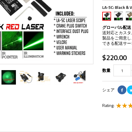
LA-5C:
Black & V
Black
TA
Black
&
&
&
Vis
Vis
Vis
グローバル配送
Green
Re
Red
送対応とカスタ
Laser
Las
Laser
製品をご用意し、
&
&
&
できる配送サー
IR
IR
IR
Light
Lig
Light
$220.00
&
&
&
IR
IR
IR
Laser
Las
Laser
数量
シェア
Rating: