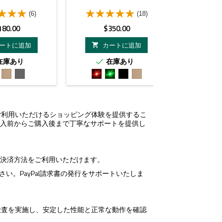
(6)
(18)
価
価
価
180.00
$350.00
$3
格
格
格
ートに追加
カートに追加
カ


在庫あり
在庫あり
在


ダ
グ
Red
Green
ブ
ダ
ブ
ー
レ
Laser
laser
ラ
ー
ラ
ク
ー
ッ
ク
ッ
ア
ク
ア
ク
ー
ー
してご利用いただけるショッピング体験を提供するこ
ス
ス
購入前からご購入後まで丁寧なサポートを提供し
ン決済方法をご利用いただけます。
い。PayPal請求書の発行をサポートいたしま
回の検査を実施し、安定した性能と正常な動作を確認