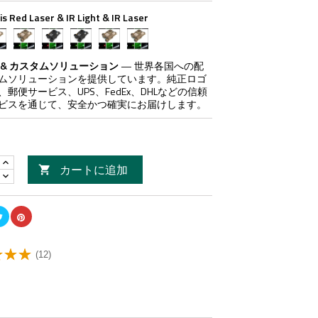
is Red Laser & IR Light & IR Laser
N
TAN
Black
Black
TAN
TAN
&
&
&
&
&
Vis
Vis
Vis
Vis
Vis
 & カスタムソリューション
— 世界各国への配
d
Green
Red
Green
Red
Green
ムソリューションを提供しています。純正ロゴ
er
Laser
Laser
Laser
Laser
Laser
郵便サービス、UPS、FedEx、DHLなどの信頼
&
&
&
&
&
ビスを通じて、安全かつ確実にお届けします。
IR
LED
LED
LED
LED
ht
Light
Light
Light
Light
Light
&
&
&
&
&
IR
IR
IR
IR
IR
er
Laser
Laser
Laser
Laser
Laser
カートに追加

(12)