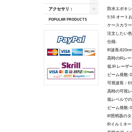
防水エポキシ
アクセサリ：
5.56 オート
POPULAR PRODUCTS
ケースカラー
注文したい
仕様:
IR波長:820n
高時のIRレー
低 IR レーザー
ビーム発散: 0.
可視波長：65
高時の可視レー
低レベルでの可
ビーム発散: 0.
IR照明器のタイ
IRイルミネー