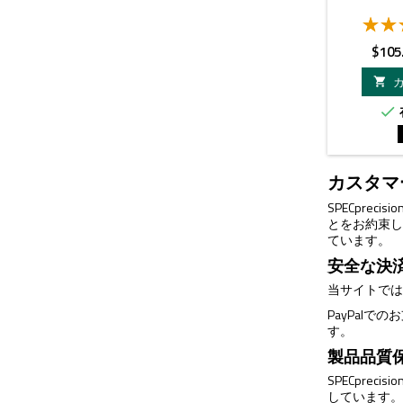
価
$105
格


カスタマ
SPECpr
とをお約束
ています。
安全な決
当サイトで
PayPalで
す。
製品品質
SPECpr
しています