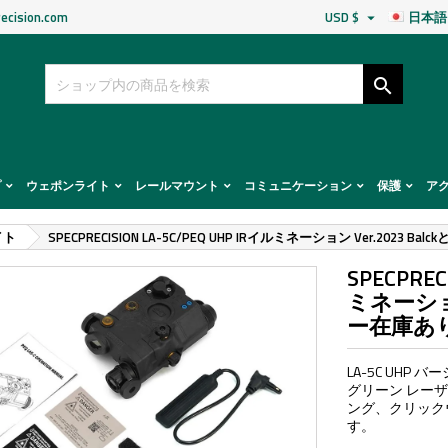
ecision.com
USD $
日本語


プ
ウェポンライト
レールマウント
コミュニケーション
保護
ア
イト
SPECPRECISION LA-5C/PEQ UHP IRイルミネーション Ver.2023 B
SPECPREC
ミネーション 
ー在庫あ
LA-5C UHP 
グリーン レー
ング、クリック
す。