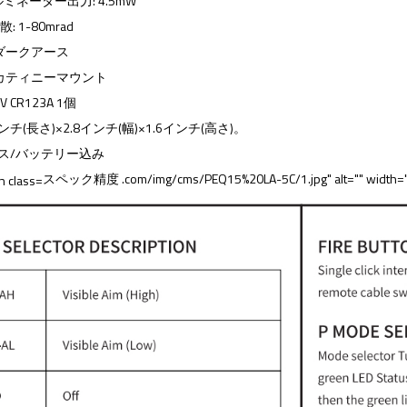
ルミネーター出力: 4.5mW
 1-80mrad
はダークアース
ピカティニーマウント
 CR123A 1個
インチ(長さ)×2.8インチ(幅)×1.6インチ(高さ)。
オンス/バッテリー込み
スペック精度 .com/img/cms/PEQ15%20LA-5C/1.jpg" alt="" width="1