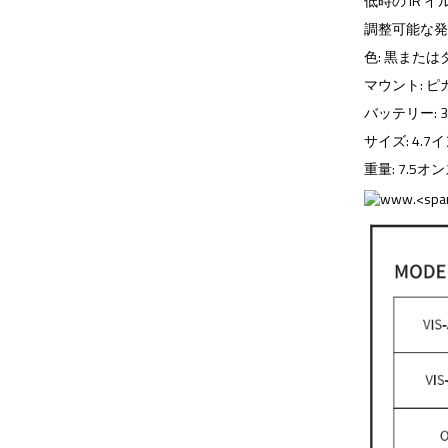
低時の IR イ
調整可能な発散:
色: 黒また
マウント: 
バッテリー: 3V
サイズ: 4.7
重量: 7.5