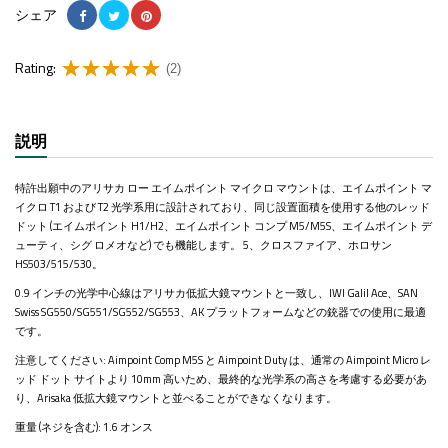
シェア
Rating:
(2)
説明
特許出願中のアリサカ ロー エイムポイント マイクロ マウントは、エイムポイント マ
イクロ T1 および T2 光学系用に設計されており、同じ設置面積を使用する他のレッド
ドット (エイムポイント H1/H2、エイムポイント コンプ M5/M5S、エイムポイント デ
ューティ、シグ ロメオなど) でも機能します。 5、クロスファイア、ホロサン
HS503/515/530。
0.9 インチの光学中心線はアリサカ低拡大鏡マウントと一致し、IWI Galil Ace、SAN
Swiss SG550/SG551/SG552/SG553、AK プラットフォームなどの銃器での使用に最適
です。
注意してください: Aimpoint Comp M5S と Aimpoint Duty は、通常の Aimpoint Micro レ
ッド ドット サイトより 10mm 高いため、最終的な光学系の高さを考慮する必要があ
り、Arisaka 低拡大鏡マウントと並べることができなくなります。
重量 (ネジを含む): 1.6 オンス