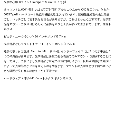
光学中心線: 0.9 インチ (Aimpoint Micro T1/T2 付き)
各マウントは 6061-T651 および 7075-T651 アルミニウムから CNC 加工され、MIL-A-
8625 Type III ハードコート黒色陽極酸化処理されています。陽極酸化処理の色は部品
ごと、バッチごとに若干異なる場合がありますが、これはまったく正常です。光学部
品をマウントに取り付けるために必要なネジと工具がすべて含まれています。推奨ト
ルク値:
ピカティニー クランプ - 50 インチ ポンド (5.7 Nm)
光学部品からマウントまで - 11.9 インチ ポンド (1.35 Nm)
追加の取り付け詳細: Aimpoint Micro 取り付けインターフェイスには 3 つの水平面と 2
つの傾斜面があります。光学部品は角度のある表面でのみマウントに接触することに
なっており、これにより光学部品が所定の位置に押し込まれ、反動や過酷な取り扱い
によって光学部品がゼロを変えるのを防ぎます。マウントの光学面と水平面の間に小
さな隙間が見られるのはまったく正常です。
ハードウェア: 4 本の M3x4mm トルクス ボタン頭ネジ。