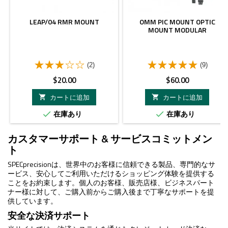
LEAP/04 RMR MOUNT
OMM PIC MOUNT OPTIC
MOUNT MODULAR
(2)
(9)
価
価
$20.00
$60.00
格
格
カートに追加
カートに追加


在庫あり
在庫あり


カスタマーサポート & サービスコミットメン
ト
SPECprecisionは、世界中のお客様に信頼できる製品、専門的なサ
ービス、安心してご利用いただけるショッピング体験を提供する
ことをお約束します。個人のお客様、販売店様、ビジネスパート
ナー様に対して、ご購入前からご購入後まで丁寧なサポートを提
供しています。
安全な決済サポート