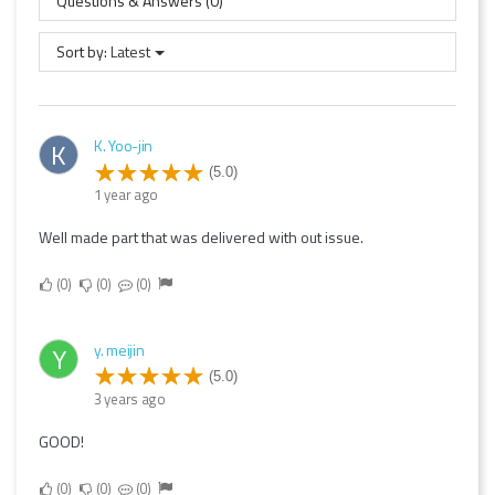
Questions & Answers (0)
Sort by:
Latest
K. Yoo-jin
K
(5.0)
1 year ago
Well made part that was delivered with out issue.
0
0
0
y. meijin
Y
(5.0)
3 years ago
GOOD!
0
0
0