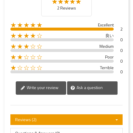
2 Reviews
★★★★★
Excellent
2
★★★★☆
良い
0
★★★☆☆
Medium
0
★★☆☆☆
Poor
0
★☆☆☆☆
Terrible
0
Write your review
Ask a question
Reviews (2)