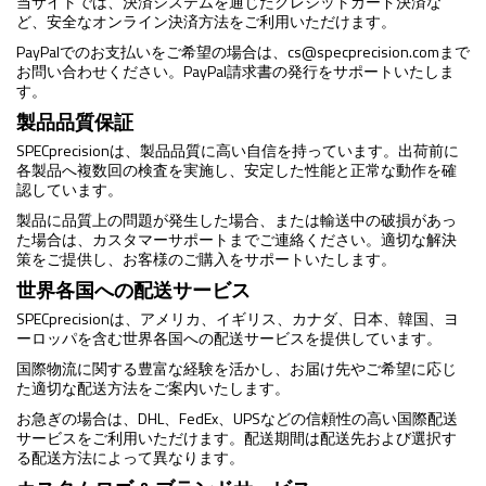
当サイトでは、決済システムを通じたクレジットカード決済な
ど、安全なオンライン決済方法をご利用いただけます。
PayPalでのお支払いをご希望の場合は、
cs@specprecision.com
まで
お問い合わせください。PayPal請求書の発行をサポートいたしま
す。
製品品質保証
SPECprecisionは、製品品質に高い自信を持っています。出荷前に
各製品へ複数回の検査を実施し、安定した性能と正常な動作を確
認しています。
製品に品質上の問題が発生した場合、または輸送中の破損があっ
た場合は、カスタマーサポートまでご連絡ください。適切な解決
策をご提供し、お客様のご購入をサポートいたします。
世界各国への配送サービス
SPECprecisionは、アメリカ、イギリス、カナダ、日本、韓国、ヨ
ーロッパを含む世界各国への配送サービスを提供しています。
国際物流に関する豊富な経験を活かし、お届け先やご希望に応じ
た適切な配送方法をご案内いたします。
お急ぎの場合は、DHL、FedEx、UPSなどの信頼性の高い国際配送
サービスをご利用いただけます。配送期間は配送先および選択す
る配送方法によって異なります。