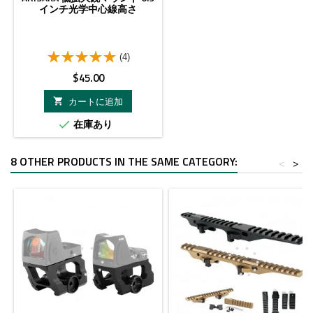
インチ光学中心線高さ
(4)
価
$45.00
格
カートに追加

在庫あり

8 OTHER PRODUCTS IN THE SAME CATEGORY:
<
>