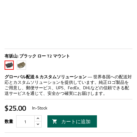
有坂山:
ブラック ロー T2 マウント
FDE
ブ
ロ
ラ
ー
ッ
グローバル配送 & カスタムソリューション
— 世界各国への配送対
T2
ク
応とカスタムソリューションを提供しています。純正ロゴ製品を
マ
ロ
ご用意し、郵便サービス、UPS、FedEx、DHLなどの信頼できる配
ウ
ー
送サービスを通じて、安全かつ確実にお届けします。
ン
T2
ト
マ
$25.00
ウ
In-Stock
ン
ト
カートに追加
数量
