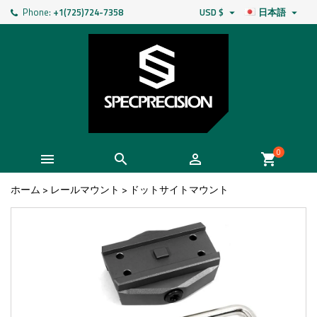
Phone:
+1(725)724-7358
USD $
日本語


0



shopping_cart
ホーム
>
レールマウント
>
ドットサイトマウント