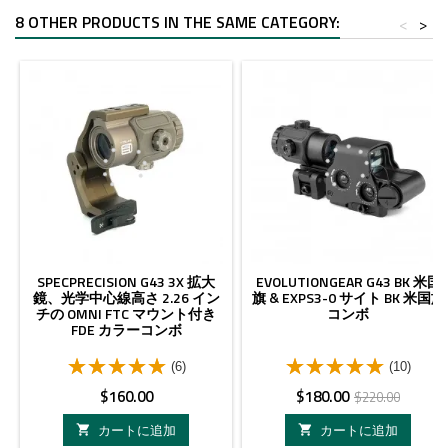
8 OTHER PRODUCTS IN THE SAME CATEGORY:
<
>
- $40.00
SPECPRECISION G43 3X 拡大
EVOLUTIONGEAR G43 BK 米国
鏡、光学中心線高さ 2.26 イン
旗 & EXPS3-0 サイト BK 米国旗
チの OMNI FTC マウント付き
コンボ
FDE カラーコンボ
(6)
(10)
価
価
ベ
$160.00
$180.00
$220.00
格
格
ー
カートに追加
カートに追加


ス