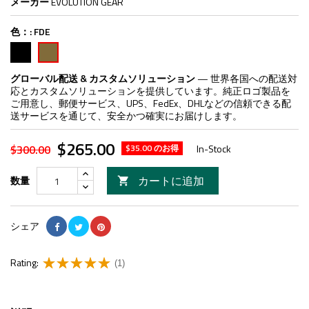
メーカー
EVOLUTION GEAR
色：:
FDE
ブ
FDE
ラ
ッ
グローバル配送 & カスタムソリューション
— 世界各国への配送対
ク
応とカスタムソリューションを提供しています。純正ロゴ製品を
ご用意し、郵便サービス、UPS、FedEx、DHLなどの信頼できる配
送サービスを通じて、安全かつ確実にお届けします。
$265.00
$300.00
$35.00 のお得
In-Stock
カートに追加
数量

シェア
Rating:
(1)