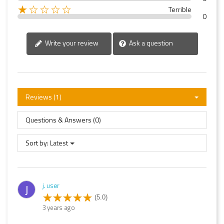
★☆☆☆☆
Terrible
0
Write your review
Ask a question
Reviews (1)
Questions & Answers (0)
Sort by:
Latest
j. user
J
(5.0)
3 years ago