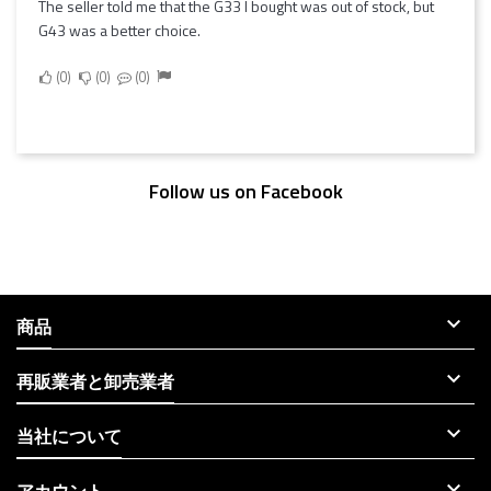
The seller told me that the G33 I bought was out of stock, but
G43 was a better choice.
0
0
0
Follow us on Facebook

商品

再販業者と卸売業者

当社について

アカウント