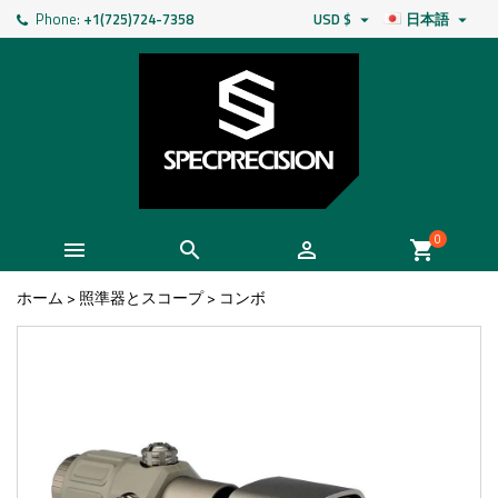
Phone:
+1(725)724-7358
USD $
日本語


0



shopping_cart
ホーム
>
照準器とスコープ
>
コンボ