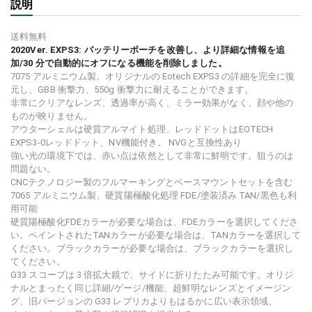
説明
送料無料
2020Ver. EXPS3: バッテリーポーチを改善し、より詳細な情報を追
加/30 分で自動的にオフになる機能を削除しました。
7075 アルミニウム製、オリジナルの Eotech EXPS3 の詳細を完全に復
元し、GBB 衝撃力、550g 衝撃力に耐えることができます。
非常にクリアなレンズ、透過率が高く、ミラー効果がなく、顔や他の
ものが映りません。
アウターシェルは硬質アルマイト処理、レッドドットはEOTECH
EXPS3-0レッドドット、NV機能付き。 NVGと互換性あり
強い光の環境下では、赤い点は依然として非常に鮮明です。狙うのは
問題ない。
CNCテクノロジー製のフルマーキングとベースマウントセットを含む
7065 アルミニウム製、硬質陽極酸化処理 FDE/塗装済み TAN/黒色も利
用可能
硬質陽極酸化FDEカラーが必要な場合は、FDEカラーを選択してくださ
い。ペイントされたTANカラーが必要な場合は、TANカラーを選択して
ください。ブラックカラーが必要な場合は、ブラックカラーを選択し
てください。
G33 スコープは 3 倍拡大鏡で、サイドに折りたたみ可能です。オリジ
ナルとまったく同じ詳細/ゲージ/機能、超鮮明なレンズとイメージン
グ、旧バージョンの G33 レプリカよりもはるかに広い表示領域、