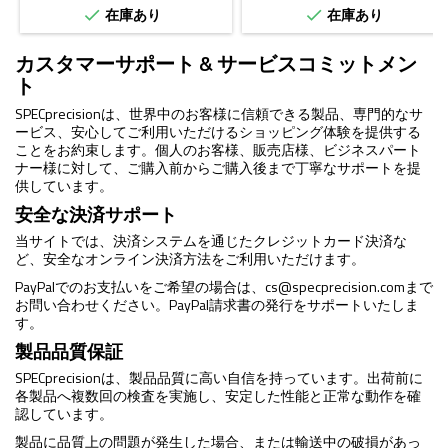
在庫あり
在庫あり


価
格
カスタマーサポート & サービスコミットメン
ト
SPECprecisionは、世界中のお客様に信頼できる製品、専門的なサ
ービス、安心してご利用いただけるショッピング体験を提供する
ことをお約束します。個人のお客様、販売店様、ビジネスパート
ナー様に対して、ご購入前からご購入後まで丁寧なサポートを提
供しています。
安全な決済サポート
当サイトでは、決済システムを通じたクレジットカード決済な
ど、安全なオンライン決済方法をご利用いただけます。
PayPalでのお支払いをご希望の場合は、
cs@specprecision.com
まで
お問い合わせください。PayPal請求書の発行をサポートいたしま
す。
製品品質保証
SPECprecisionは、製品品質に高い自信を持っています。出荷前に
各製品へ複数回の検査を実施し、安定した性能と正常な動作を確
認しています。
製品に品質上の問題が発生した場合、または輸送中の破損があっ