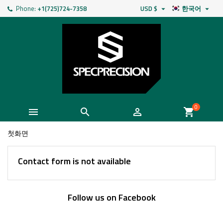
Phone:
+1(725)724-7358
USD $
한국어


0



shopping_cart
첫화면
Contact form is not available
Follow us on Facebook