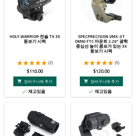
HOLY WARRIOR 전술 TX 3X
SPECPRECISION VMX-3T
돋보기 시력
OMNI FTC 마운트 2.26" 광학
중심선 높이 콤보가 있는 3X
돋보기 시력
(2)
(5)
가
가
$110.00
$120.00
격
격
장바구니에 추가
장바구니에 추가


재고있음
재고있음


- $5.00