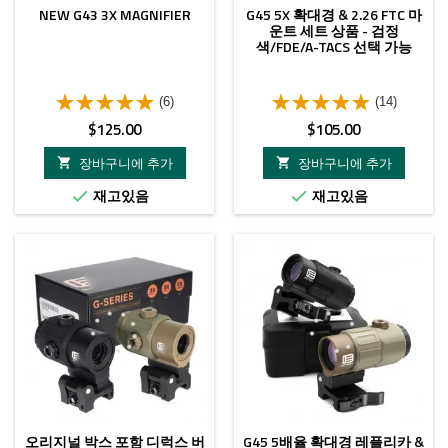
NEW G43 3X MAGNIFIER
G45 5X 확대경 & 2.26 FTC 마
운트 세트 상품 - 검정
색/FDE/A-TACS 선택 가능
(6)
(14)
가
가
$125.00
$105.00
격
격
장바구니에 추가
장바구니에 추가


재고있음
재고있음


오리지널 박스 포함 디럭스 버
G45 5배율 확대경 레플리카 &