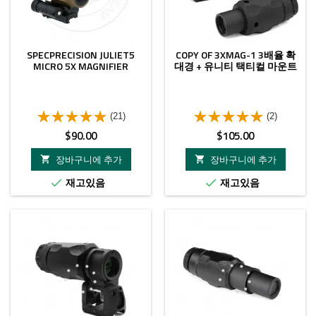
SPECPRECISION JULIET5
COPY OF 3XMAG-1 3배율 확
MICRO 5X MAGNIFIER
대경 + 유니티 택티컬 마운트
(21)
(2)
가
가
$90.00
$105.00
격
격
장바구니에 추가
장바구니에 추가


재고있음
재고있음


- $10.00