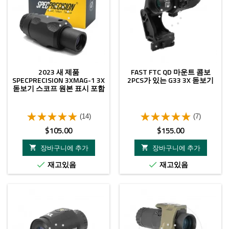
2023 새 제품
FAST FTC QD 마운트 콤보
SPECPRECISION 3XMAG-1 3X
2PCS가 있는 G33 3X 돋보기
돋보기 스코프 원본 표시 포함
(14)
(7)
가
가
$105.00
$155.00
격
격
장바구니에 추가
장바구니에 추가


재고있음
재고있음

