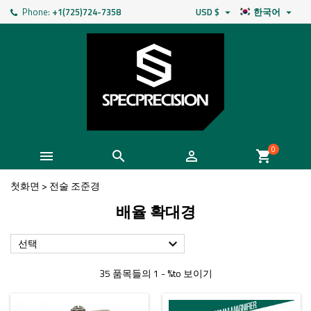
Phone:
+1(725)724-7358
USD $
한국어


0



shopping_cart
첫화면
>
전술 조준경
배율 확대경
선택

35 품목들의 1 - %to 보이기