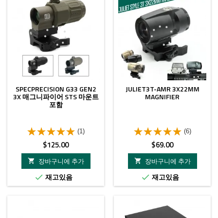
SPECPRECISION G33 GEN2
JULIET3T-AMR 3X22MM
3X 매그니파이어 STS 마운트
MAGNIFIER
포함
(1)
(6)
가
가
$125.00
$69.00
격
격
장바구니에 추가
장바구니에 추가


재고있음
재고있음

