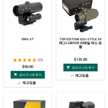
VMX-3T
TOP EDITION G33-STYLE 3X
매그니파이어 리테일 박스 포
함
가
$135.00
(15)
격
가
$90.00
장바구니에 추가

격
장바구니에 추가

재고있음

재고있음
