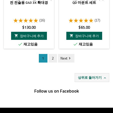
전 전술용 G43 3X 확대경
QD 마운트 세트
(16)
(17)
가
가
$130.00
$65.00
격
격
장바구니에 추가
장바구니에 추가


재고있음
재고있음


1
2
Next

상위로 돌아가기

Follow us on Facebook