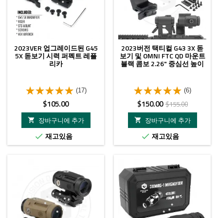
2023VER 업그레이드된 G45
2023버전 택티컬 G43 3X 돋
5X 돋보기 시력 퍼펙트 레플
보기 및 OMNI FTC QD 마운트
리카
블랙 콤보 2.26" 중심선 높이
(17)
(6)
가
가
정
$105.00
$150.00
$155.00
격
격
상
장바구니에 추가
장바구니에 추가


가
재고있음
재고있음


격