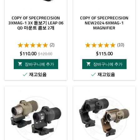
COPY OF SPECPRECISION
COPY OF SPECPRECISION
3XMAG-1 3X 돋보기 LEAP 06
NEW2024 6XMAG-1
QD 마운트 콤보 2개
MAGNIFIER
(2)
(10)
가
정
가
$110.00
$115.00
$120.00
격
상
격
장바구니에 추가
장바구니에 추가


가
재고있음
재고있음


격