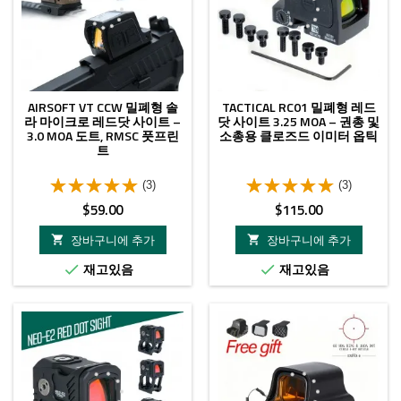
AIRSOFT VT CCW 밀폐형 솔
TACTICAL RC01 밀폐형 레드
라 마이크로 레드닷 사이트 –
닷 사이트 3.25 MOA – 권총 및
3.0 MOA 도트, RMSC 풋프린
소총용 클로즈드 이미터 옵틱
트
(3)
(3)
가
가
$59.00
$115.00
격
격
장바구니에 추가
장바구니에 추가


재고있음
재고있음


신규