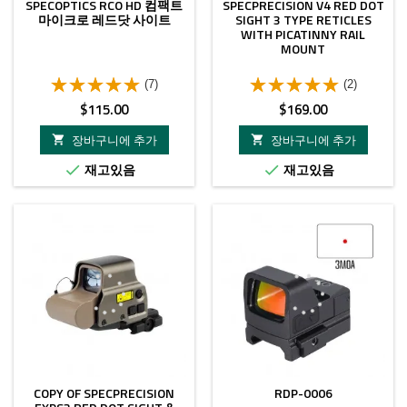
SPECOPTICS RCO HD 컴팩트
SPECPRECISION V4 RED DOT
마이크로 레드닷 사이트
SIGHT 3 TYPE RETICLES
WITH PICATINNY RAIL
MOUNT
(7)
(2)
가
가
$115.00
$169.00
격
격
장바구니에 추가
장바구니에 추가


재고있음
재고있음


COPY OF SPECPRECISION
RDP-0006