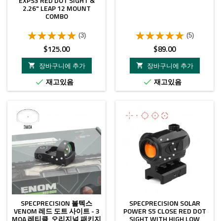
EXPS3 RED DOT SIGHT &
2.26" LEAP 12 MOUNT
COMBO
(3)
(5)
가
가
$125.00
$89.00
격
격
장바구니에 추가
장바구니에 추가


재고있음
재고있음


SPECPRECISION 볼텍스
SPECPRECISION SOLAR
VENOM 레드 도트 사이트 - 3
POWER S5 CLOSE RED DOT
MOA 레티클, 오리지널 패키지
SIGHT WITH HIGH LOW