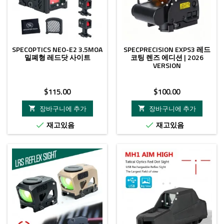
SPECOPTICS NEO-E2 3.5MOA
SPECPRECISION EXPS3 레드
밀폐형 레드닷 사이트
코팅 렌즈 에디션 | 2026
VERSION
가
가
$115.00
$100.00
격
격
장바구니에 추가
장바구니에 추가


재고있음
재고있음


신규