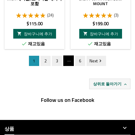
포함
MOUNT
(24)
(3)
가
가
$115.00
$199.00
격
격
장바구니에 추가
장바구니에 추가


재고있음
재고있음


…
1
2
3
6
Next

상위로 돌아가기

Follow us on Facebook

상품