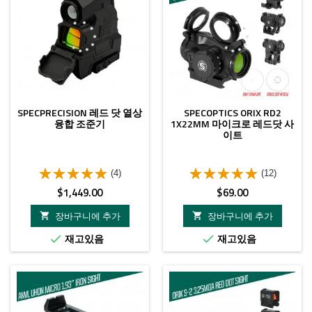
SPECPRECISION 레드 닷 열상
SPECOPTICS ORIX RD2
융합 조준기
1X22MM 마이크로 레드닷 사
이트
(4)
(12)
가
가
$1,449.00
$69.00
격
격
장바구니에 추가
장바구니에 추가


재고있음
재고있음

