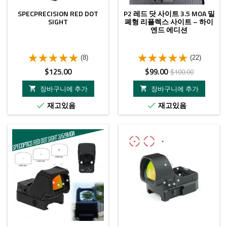
SPECPRECISION RED DOT
P2 레드 닷 사이트 3.5 MOA 밀
SIGHT
폐형 리플렉스 사이트 – 하이
엔드 에디션
(8)
(22)
가
가
정
$125.00
$99.00
$100.00
격
격
상
장바구니에 추가
장바구니에 추가


가
재고있음
재고있음


격