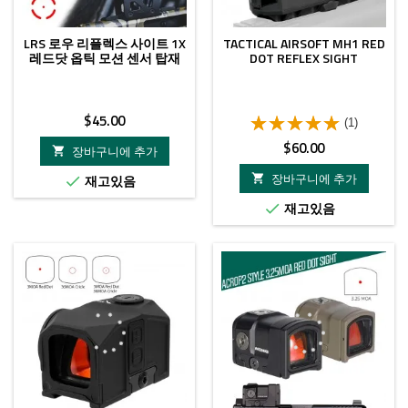
LRS 로우 리플렉스 사이트 1X
TACTICAL AIRSOFT MH1 RED
레드닷 옵틱 모션 센서 탑재
DOT REFLEX SIGHT
가
$45.00
(1)
격
가
$60.00
장바구니에 추가

격
장바구니에 추가
재고있음


재고있음

- $1.00