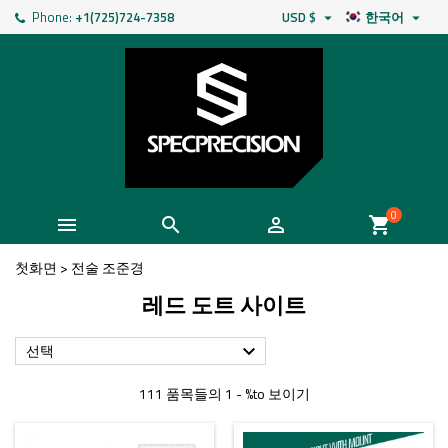
Phone:
+1(725)724-7358
USD $
한국어


0



shopping_cart
첫화면
>
전술 조준경
레드 도트 사이트
선택

111 품목들의 1 - %to 보이기