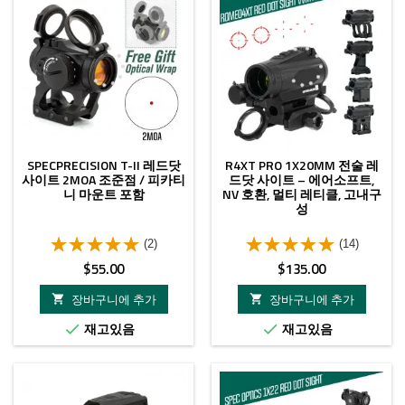
SPECPRECISION T-II 레드닷
R4XT PRO 1X20MM 전술 레
사이트 2MOA 조준점 / 피카티
드닷 사이트 – 에어소프트,
니 마운트 포함
NV 호환, 멀티 레티클, 고내구
성
(2)
(14)
가
가
$55.00
$135.00
격
격
장바구니에 추가
장바구니에 추가


재고있음
재고있음

