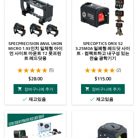
SPECPRECISION ANVL UKON
SPECOPTICS ORIX S2
MICRO 1.93인치 일체형 아이
3.25MOA 밀폐형 레드닷 사이
언 사이트 마운트 T2 풋프린
트 - 컴팩트하고 내구성 있는
트 레드닷용
전술 광학기기
(5)
(2)
가
가
$28.00
$115.00
격
격
장바구니에 추가
장바구니에 추가


재고있음
재고있음

