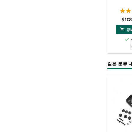
가
$108
격
장


같은 분류 내