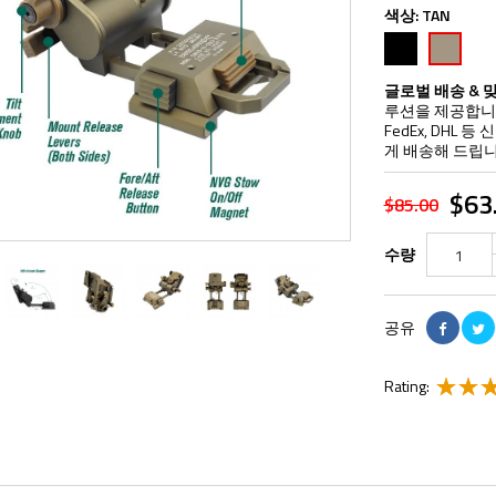
색상:
TAN
검
TAN
은
색
글로벌 배송 & 
루션을 제공합니다
FedEx, DHL
게 배송해 드립니
$63
$85.00
수량
공유
Rating: