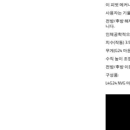
이 피벗 메커
사용자는 기울
전방/후방 해
니다.
인체공학적으로
치수(작동) 3.98
무게(G24 마
수직 높이 조정
전방/후방 이동
구성품:
L4G24 NVG