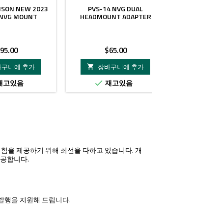
ISON NEW 2023
PVS-14 NVG DUAL
SPECPRECIS
 NVG MOUNT
HEADMOUNT ADAPTER
BRCAKET 
NVG SHR
M
가
가
95.00
$65.00
격
격
$
바구니에 추가
장바구니에 추가

장바
재고있음
재고있음


재

핑 경험을 제공하기 위해 최선을 다하고 있습니다. 개
제공합니다.
서 발행을 지원해 드립니다.