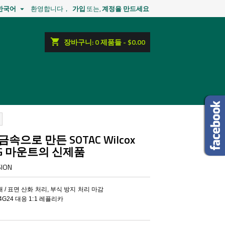
한국어
환영합니다，
가입
또는,
계정을 만드세요

shopping_cart
장바구니:
0
제품들 - $0.00
C 금속으로 만든 SOTAC Wilcox
NVG 마운트의 신제품
SION
재 / 표면 산화 처리, 부식 방지 처리 마감
G24 대응 1:1 레플리카