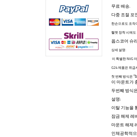
무료 배송.
다중 조절 포
한손으로도 조작
헬멧 장착 시에도
옵스코어 슈라우
상세 설명:
이 특별한 NVG
G24 제품은 위
“
첫 번째 방식은
이 마운트가 
두번째 방식은
설명:
이탈 기능을 
잠금 해제 레
마운트 해제 
인체공학적으로