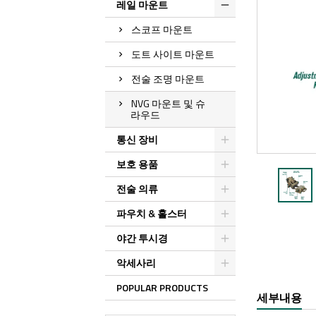
레일 마운트
스코프 마운트
도트 사이트 마운트
전술 조명 마운트
NVG 마운트 및 슈
라우드
통신 장비
보호 용품
전술 의류
파우치 & 홀스터
야간 투시경
악세사리
POPULAR PRODUCTS
세부내용