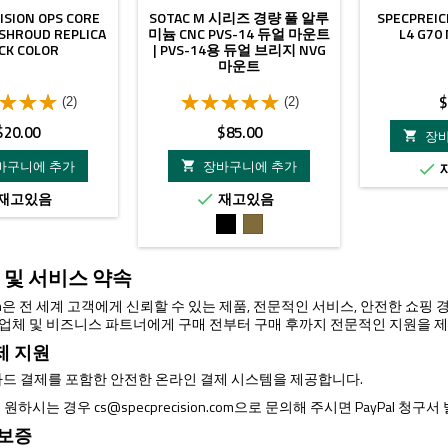
ISION OPS CORE
SOTAC M 시리즈 경량 풀 알루
SPECPREIC
SHROUD REPLICA
미늄 CNC PVS-14 듀얼 마운트
L4 G70
CK COLOR
| PVS-14용 듀얼 브리지 NVG
마운트
$
(2)
(2)
가
가
$20.00
$85.00
장

격
격
바구니에 추가
장바구니에 추가


재고있음
재고있음

검
FDE
은
색
 및 서비스 약속
ision은 전 세계 고객에게 신뢰할 수 있는 제품, 전문적인 서비스, 안전한 쇼
매 업체 및 비즈니스 파트너에게 구매 전부터 구매 후까지 전문적인 지원을 
제 지원
드 결제를 포함한 안전한 온라인 결제 시스템을 제공합니다.
제를 원하시는 경우
cs@specprecision.com
으로 문의해 주시면 PayPal 청구
 보증