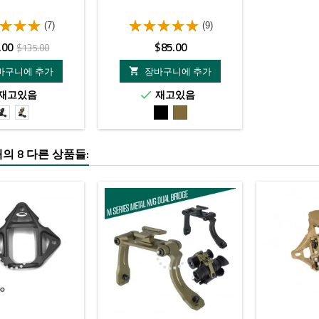
(7)
(9)
정
가
.00
$85.00
$135.00
상
격
바구니에 추가
장바구니에 추가

가
재고있음
재고있음

격
Black
FDE
검
FDE
L4G24
L4G24
은
Mount
Mount
색
의 8 다른 상품들: