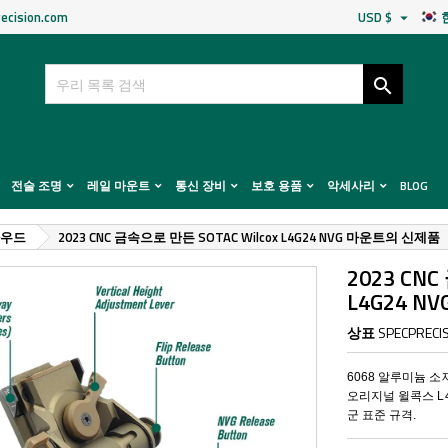
ecision.com
USD $


전술 조명
레일 마운트
통신 장비
보호 용품
악세사리
BLOG
라우드
2023 CNC 금속으로 만든 SOTAC Wilcox L4G24 NVG 마운트의 신제품
2023 CN
L4G24 
상표
SPECPRECI
6068 알루미늄 소
오리지널 윌콕스 L4
군 표준 규격.