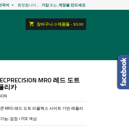
한국어
환영합니다，
가입
또는,
계정을 만드세요

shopping_cart
장바구니:
0
제품들 - $0.00
SPECPRECISION MRO 레드 도트
플리카
SION
 MRO 레드 도트 리플렉스 사이트 기반 레플리
능: 검정 / FDE 색상