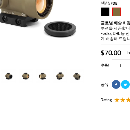
색상:
FDE
검
FDE
은
색
글로벌 배송 & 
루션을 제공합니다
FedEx, DHL
게 배송해 드립니
$70.00
I
수량
공유
Rating: