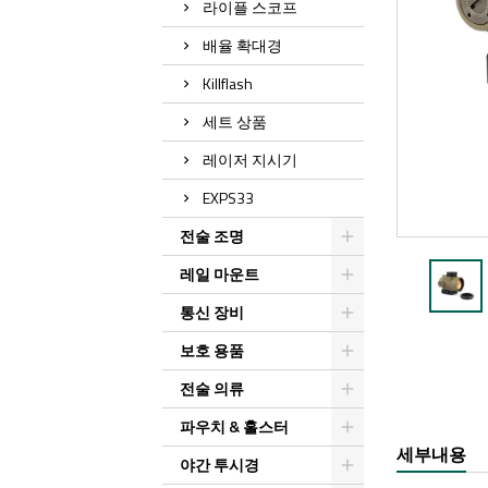
라이플 스코프
배율 확대경
Killflash
세트 상품
레이저 지시기
EXPS33
전술 조명
레일 마운트
통신 장비
보호 용품
전술 의류
파우치 & 홀스터
세부내용
야간 투시경