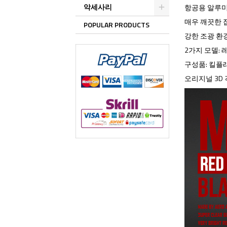
악세사리
항공용 알루미늄
매우 깨끗한 
POPULAR PRODUCTS
강한 조광 환
2가지 모델: 
구성품: 킬플래
오리지널 3D