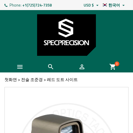
Phone:
+1(725)724-7358
USD $
한국어


0



shopping_cart
첫화면
>
전술 조준경
>
레드 도트 사이트