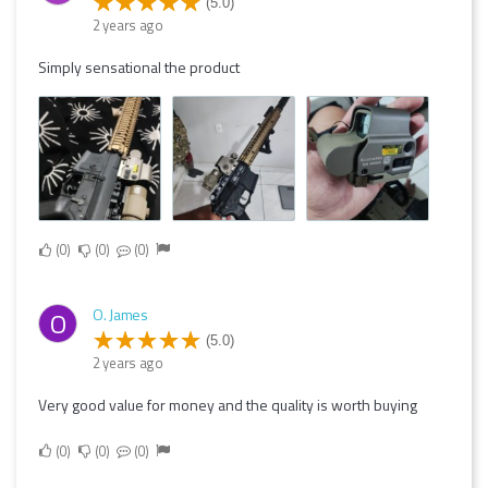
(5.0)
2 years ago
Simply sensational the product
0
0
0
O. James
O
(5.0)
2 years ago
Very good value for money and the quality is worth buying
0
0
0