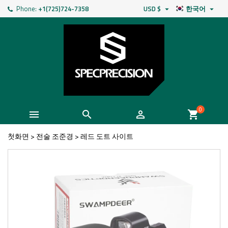
Phone:
+1(725)724-7358
USD $
한국어


0



shopping_cart
첫화면
>
전술 조준경
>
레드 도트 사이트