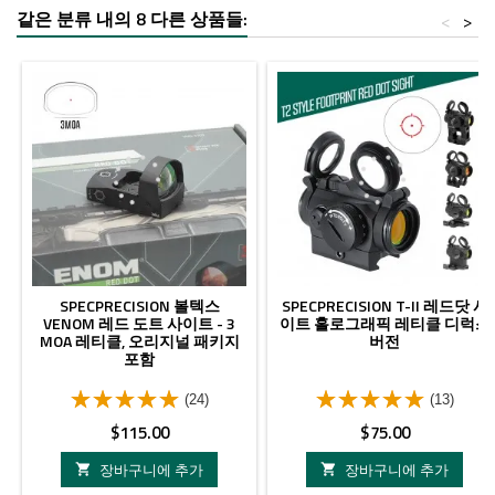
같은 분류 내의 8 다른 상품들:
<
>
SPECPRECISION 볼텍스
SPECPRECISION T-II 레드닷 사
VENOM 레드 도트 사이트 - 3
이트 홀로그래픽 레티클 디럭스
MOA 레티클, 오리지널 패키지
버전
포함
(24)
(13)
가
가
$115.00
$75.00
격
격
장바구니에 추가
장바구니에 추가

