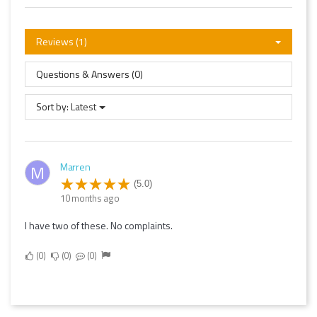
Reviews (1)
Questions & Answers (0)
Sort by:
Latest
Marren
M
(5.0)
10 months ago
I have two of these. No complaints.
0
0
0