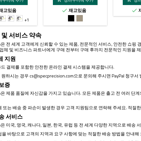
바구니에 추가
장바구니에 추가
장
재고있음
재고있음


2
PD2
PD2
PD2
검
TAN
+1
h
with
with
with
은
ty
REP
REP
LaRue
색
 및 서비스 약속
6"
1.93"
1.54"
LT660
unt
Mount
Mount
QD
ision은 전 세계 고객에게 신뢰할 수 있는 제품, 전문적인 서비스, 안전한 쇼
Mount
매 업체 및 비즈니스 파트너에게 구매 전부터 구매 후까지 전문적인 지원을 
제 지원
드 결제를 포함한 안전한 온라인 결제 시스템을 제공합니다.
제를 원하시는 경우
cs@specprecision.com
으로 문의해 주시면 PayPal 청구
 보증
ision은 제품 품질에 자신감을 가지고 있습니다. 모든 제품은 출고 전 여러
제 또는 배송 중 파손이 발생한 경우 고객 지원팀으로 연락해 주세요. 적절
배송 서비스
ision은 미국, 영국, 캐나다, 일본, 한국, 유럽 등 전 세계 다양한 지역으로 배
험을 바탕으로 고객의 지역과 요구 사항에 맞는 적절한 배송 방법을 안내해