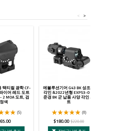
<
>
- $40.00
택티컬 광학 CF-
에볼루션기어 G43 BK 성조기
홀리워리어 S1 
스파이어 레드 도트
각인 &2022년형 EXPS3-0 조
능 558 레
- 2 MOA 도트, 검
준경 BK 군 납품 사양 각인 세
사이트 202
정색
트
로
(5)
(8)
가
가
정
가
65.00
$180.00
$115.
$220.00
격
격
상
격

