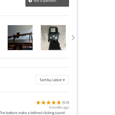
Ask a question
Sort by:
Latest
(5.0)
6 months ago
. The buttons make a defined clicking sound