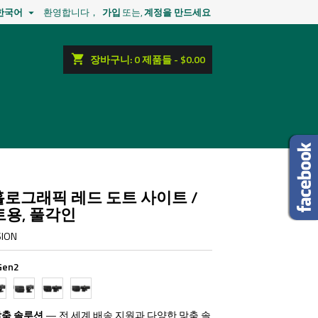
한국어
환영합니다，
가입
또는,
계정을 만드세요

shopping_cart
장바구니:
0
제품들 - $0.00
 홀로그래픽 레드 도트 사이트 /
용, 풀각인
SION
Gen2
2
UH1
UH2
UH1
W
W
W
XM
V3XM
VMX-
VMX-
맞춤 솔루션
— 전 세계 배송 지원과 다양한 맞춤 솔