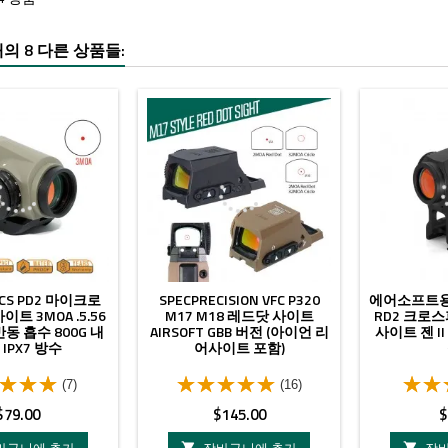
의 8 다른 상품들:
TICS PD2 마이크로
SPECPRECISION VFC P320
에어소프트용 
트 3MOA .5.56
M17 M18 레드닷 사이트
RD2 크로
 반동 흡수 800G 내
AIRSOFT GBB 버전 (아이언 리
사이트 젠 II 
IPX7 방수
어사이트 포함)
(7)
(16)
가
가
$79.00
$145.00
$
격
격

