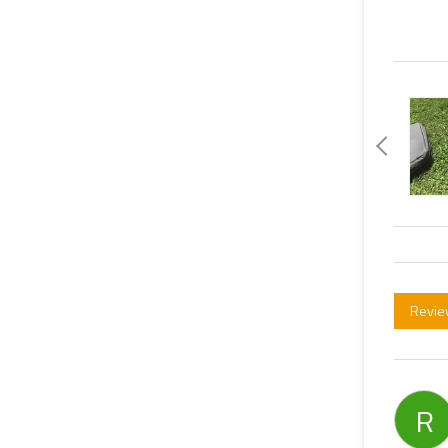
Revie
R