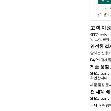
장

PD2
PD
with
wit
Base
uni
고객 지원
mount
2.2
Mo
SPECprec
인 고객, 판
안전한 결
당사는 신용카
PayPal 결
제품 품질
SPECprec
확인합니다.
제품 품질 문
전 세계 
SPECprec
국제 배송 경