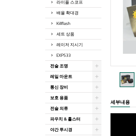
라이플 스코프
배율 확대경
Killflash
세트 상품
레이저 지시기
EXPS33
전술 조명
레일 마운트
통신 장비
보호 용품
세부내용
전술 의류
파우치 & 홀스터
야간 투시경