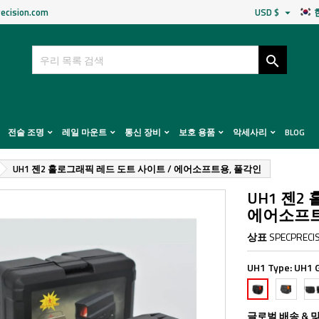
ecision.com
USD $


전술 조명
레일 마운트
통신 장비
보호 용품
악세사리
BLOG
UH1 젠2 홀로그래픽 레드 도트 사이트 / 에어소프트용, 풀각인
UH1 젠2
에어소프트
상표
SPECPRECI
UH1 Type:
UH1 
UH1
UH
UH1
Gen1
W
Gen2
V3
글로벌 배송 & 