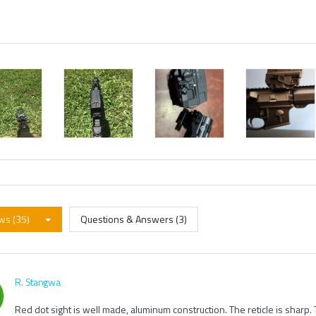
ws (35)
Questions & Answers (3)
R. Stangwa
Red dot sight is well made, aluminum construction. The reticle is sharp