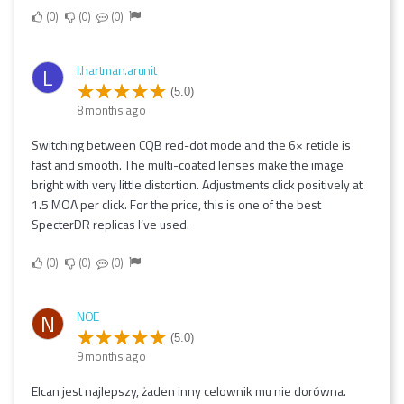
0
0
0
l.hartman.arunit
L
(5.0)
8 months ago
Switching between CQB red-dot mode and the 6× reticle is
fast and smooth. The multi-coated lenses make the image
bright with very little distortion. Adjustments click positively at
1.5 MOA per click. For the price, this is one of the best
SpecterDR replicas I’ve used.
0
0
0
NOE
N
(5.0)
9 months ago
Elcan jest najlepszy, żaden inny celownik mu nie dorówna.