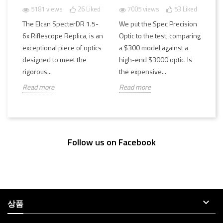
5181 views
26
Liked
7005 views
53
Liked
The Elcan SpecterDR 1.5-
We put the Spec Precision
6x Riflescope Replica, is an
Optic to the test, comparing
exceptional piece of optics
a $300 model against a
designed to meet the
high-end $3000 optic. Is
rigorous...
the expensive...
Read more
Read more
Follow us on Facebook

상품