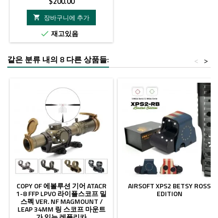
가
$200.00
격
장바구니에 추가

재고있음

같은 분류 내의 8 다른 상품들:
<
>
- $50.00
COPY OF 에볼루션 기어 ATACR
AIRSOFT XPS2 BETSY ROSS
1-8 FFP LPVO 라이플스코프 밀
EDITION
스펙 VER. NF MAGMOUNT /
LEAP 34MM 링 스코프 마운트
가 있는 레플리카