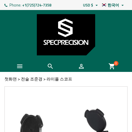
Phone:
+1(725)724-7358
USD $
한국어


0



shopping_cart
첫화면
>
전술 조준경
>
라이플 스코프