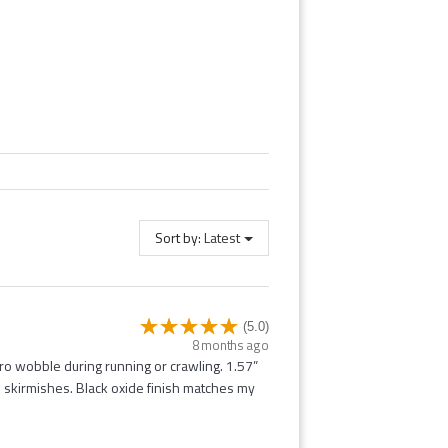
Sort by:
Latest
(5.0)
8 months ago
ro wobble during running or crawling. 1.57”
QB skirmishes. Black oxide finish matches my