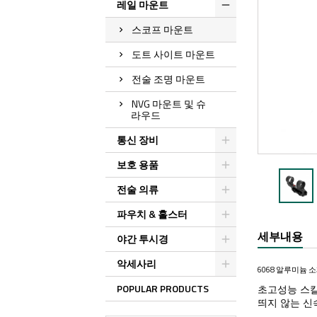
레일 마운트
스코프 마운트
도트 사이트 마운트
전술 조명 마운트
NVG 마운트 및 슈
라우드
통신 장비
보호 용품
전술 의류
파우치 & 홀스터
세부내용
야간 투시경
악세사리
6068 알루미늄 소
POPULAR PRODUCTS
초고성능 스칼라
띄지 않는 신