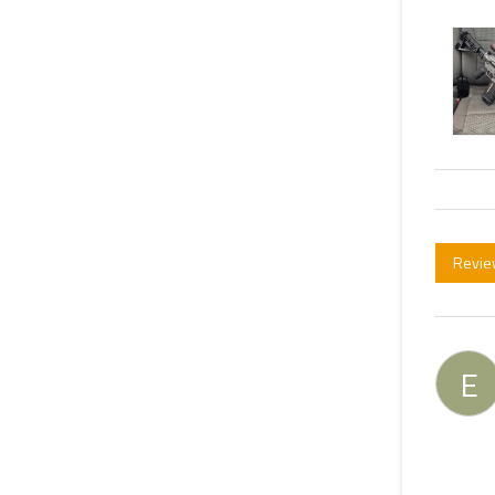
Revie
E