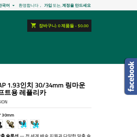
한국어
환영합니다，
가입
또는,
계정을 만드세요

shopping_cart
장바구니:
0
제품들 - $0.00
P 1.93인치 30/34mm 링마운
프트용 레플리카
SION
7" 30mm
ck
FDE
Black
FDE
3"
1.93"
1.93"
1.93"
mm
30mm
34mm
34mm
맞춤 솔루션
— 전 세계 배송 지원과 다양한 맞춤 솔