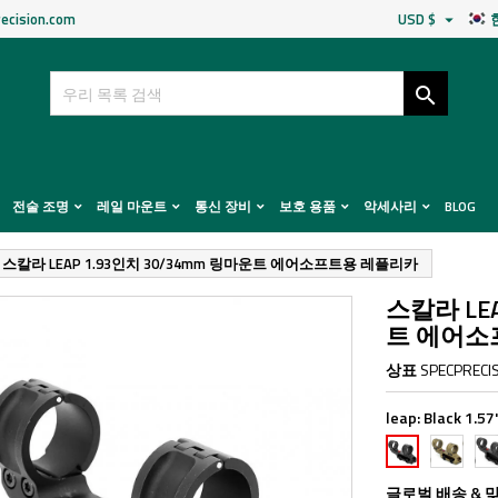
ecision.com
USD $


전술 조명
레일 마운트
통신 장비
보호 용품
악세사리
BLOG
스칼라 LEAP 1.93인치 30/34mm 링마운트 에어소프트용 레플리카
스칼라 LEA
트 에어소
상표
SPECPRECI
leap:
Black 1.5
FDE
Bla
Black
1.57"
1.9
1.57"
30mm
30
30mm
글로벌 배송 & 