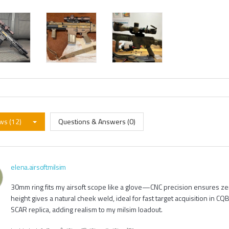
ws (12)
Questions & Answers (0)
elena.airsoftmilsim
30mm ring fits my airsoft scope like a glove—CNC precision ensures ze
height gives a natural cheek weld, ideal for fast target acquisition in C
SCAR replica, adding realism to my milsim loadout.