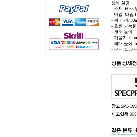
상세 설명
- 소재: 606
- 마감: 타입
- 링 직경: 30
- 호환 가능
- 센터 높이: 1
- 기울기: 0mm
- 최대 높이: 5
- 무게: 5.88
상품 상세
참고
SPC-08
재고있음
86
같은 분류 내