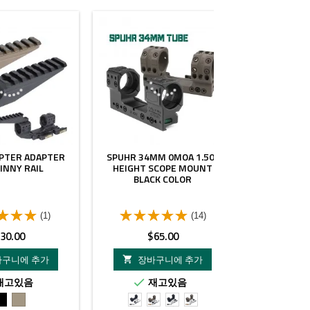
APTER ADAPTER
SPUHR 34MM 0MOA 1.50"
SPECP
INNY RAIL
HEIGHT SCOPE MOUNT
BLACK COLOR
(1)
(14)
가
가
가
30.00
$65.00
$65.
격
격
격
바구니에 추가
장바구니에 추가
장바


재고있음
재고있음
재


검
TAN
Black
FDE
1.93
1.93"