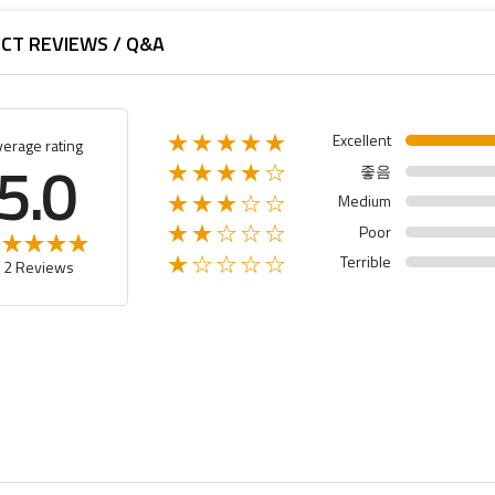
CT REVIEWS / Q&A
Excellent
★★★★★
verage rating
5.0
좋음
★★★★☆
Medium
★★★☆☆
Poor
★★☆☆☆
Terrible
★☆☆☆☆
12 Reviews