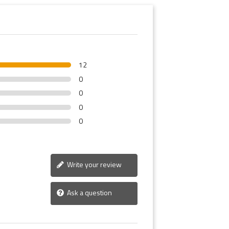
12
0
0
0
0
Write your review
Ask a question