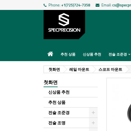
Phone:
+1(725)724-7358
Email:
cs@specpr
추천 상품
신상품 추천
전술 조준경
첫화면
레일 마운트
스코프 마운트
첫화면
신상품 추천
추천 상품
전술 조준경
전술 조명