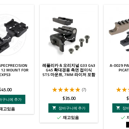
SPECPRECISION
레플리카 & 오리지널 G33 G43
A-0029 P
 12 MOUNT FOR
G45 확대경용 측면 접이식
PICAT
EXPS3
STS 마운트, 7MM 라이저 포함
가
$45.00
(7)
격
가
$35.00
$
바구니에 추가
격
장바구니에 추가
장
재고있음


재고있음

