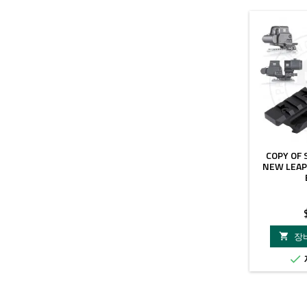
COPY OF 
NEW LEAP
장

