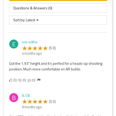
Questions & Answers (0)
Sort by:
Latest
eric.collins
E
(5.0)
4 months ago
Got the 1.93" height and it’s perfect for a heads-up shooting
position. Much more comfortable on AR builds.
0
0
0
B. Cill
B
(5.0)
8 months ago