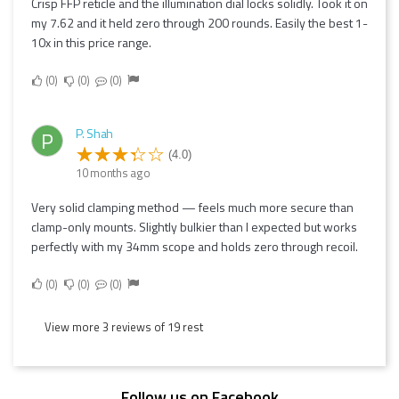
Crisp FFP reticle and the illumination dial locks solidly. Took it on
my 7.62 and it held zero through 200 rounds. Easily the best 1-
10x in this price range.
0
0
0
P. Shah
P
(4.0)
10 months ago
Very solid clamping method — feels much more secure than
clamp-only mounts. Slightly bulkier than I expected but works
perfectly with my 34mm scope and holds zero through recoil.
0
0
0
View more 3 reviews of 19 rest
Follow us on Facebook