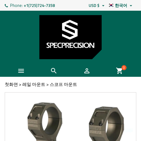
Phone:
+1(725)724-7358
USD $
한국어


0



shopping_cart
첫화면
>
레일 마운트
>
스코프 마운트