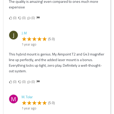
The quality is amazing! even compared to ones much more
expensive
0
0
0
J. M
J
(5.0)
1 year ago
This hybrid mount is genius. My Aimpoint T2 and G43 magnifier
line up perfectly, and the added laser mount is a bonus.
Everything locks up tight, zero play. Definitely a well-thought-
out system.
0
0
0
M. Tolar
M
(5.0)
1 year ago