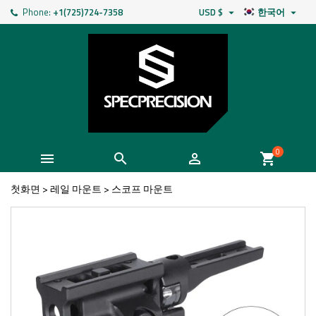
Phone:
+1(725)724-7358
USD $
한국어


0



shopping_cart
첫화면
>
레일 마운트
>
스코프 마운트