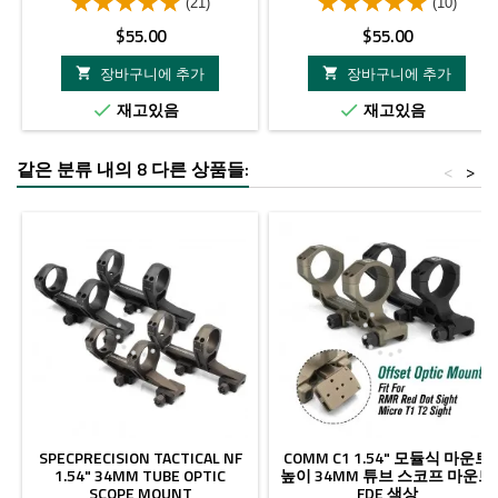
(21)
(10)
가
가
$55.00
$55.00
격
격
장바구니에 추가
장바구니에 추가


재고있음
재고있음


같은 분류 내의 8 다른 상품들:
<
>
SPECPRECISION TACTICAL NF
COMM C1 1.54" 모듈식 마운트
1.54" 34MM TUBE OPTIC
높이 34MM 튜브 스코프 마운트
SCOPE MOUNT
FDE 색상