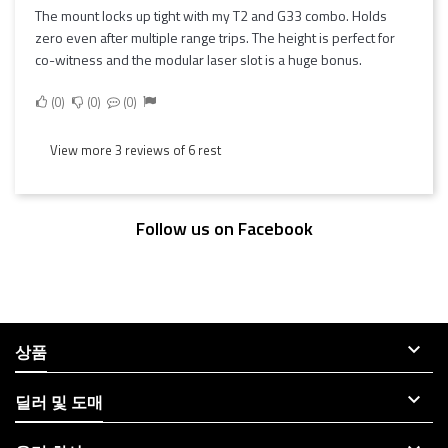
The mount locks up tight with my T2 and G33 combo. Holds
zero even after multiple range trips. The height is perfect for
co-witness and the modular laser slot is a huge bonus.
0
0
0
View more 3 reviews of 6 rest
Follow us on Facebook

상품

딜러 및 도매