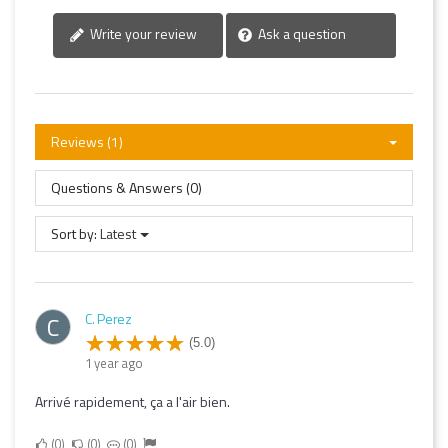
Write your review
Ask a question
Reviews (1)
Questions & Answers (0)
Sort by:
Latest
C. Perez
C
(5.0)
1 year ago
Arrivé rapidement, ça a l'air bien.
0
0
0