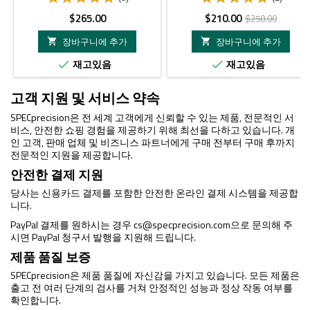
가
가
정
$265.00
$210.00
$250.00
격
격
상
장바구니에 추가
장바구니에 추가


가
재고있음
재고있음


격
고객 지원 및 서비스 약속
SPECprecision은 전 세계 고객에게 신뢰할 수 있는 제품, 전문적인 서
비스, 안전한 쇼핑 경험을 제공하기 위해 최선을 다하고 있습니다. 개
인 고객, 판매 업체 및 비즈니스 파트너에게 구매 전부터 구매 후까지
전문적인 지원을 제공합니다.
안전한 결제 지원
당사는 신용카드 결제를 포함한 안전한 온라인 결제 시스템을 제공합
니다.
PayPal 결제를 원하시는 경우
cs@specprecision.com
으로 문의해 주
시면 PayPal 청구서 발행을 지원해 드립니다.
제품 품질 보증
SPECprecision은 제품 품질에 자신감을 가지고 있습니다. 모든 제품은
출고 전 여러 단계의 검사를 거쳐 안정적인 성능과 정상 작동 여부를
확인합니다.