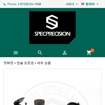
Phone:
+1(725)724-7358
USD $
한국어


0



shopping_cart
첫화면
>
전술 조준경
>
세트 상품