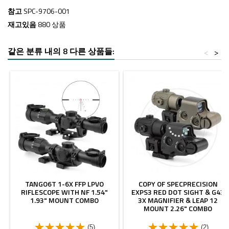
참고
SPC-9706-001
재고있음
880 상품
같은 분류 내의 8 다른 상품들:
<
>
- $40.00
TANGO6T 1-6X FFP LPVO
COPY OF SPECPRECISION
RIFLESCOPE WITH NF 1.54"
EXPS3 RED DOT SIGHT & G43
1.93" MOUNT COMBO
3X MAGNIFIER & LEAP 12
MOUNT 2.26" COMBO
(5)
(2)