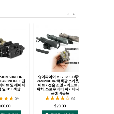
<
>
SION SUREFIRE
슈어파이어 M323V 500루멘
슈어파이어 X
WEAPONLIGHT 권
VAMPIRE IR/백색광 스카웃 라
용 전술 
 라이트 및 레이저
이트 / 전술 조명 + 리모트 스
 및 FDE 색상
위치, 쓰로우 레버 피카티니 오
프셋 마운트
(9)
(5)
가
가
100.00
$73.00
$
격
격