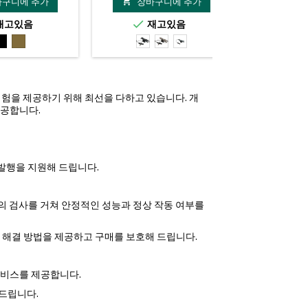
바구니에 추가
장바구니에 추가
장바


재고있음
재고있음
재


검
FDE
검
FDE
회
은
은
색
색
색
핑 경험을 제공하기 위해 최선을 다하고 있습니다. 개
제공합니다.
서 발행을 지원해 드립니다.
 단계의 검사를 거쳐 안정적인 성능과 정상 작동 여부를
한 해결 방법을 제공하고 구매를 보호해 드립니다.
송 서비스를 제공합니다.
 드립니다.