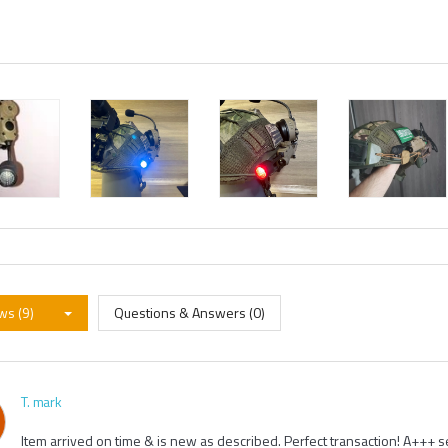
ws (9)
Questions & Answers (0)
T. mark
Item arrived on time & is new as described. Perfect transaction! A+++ se