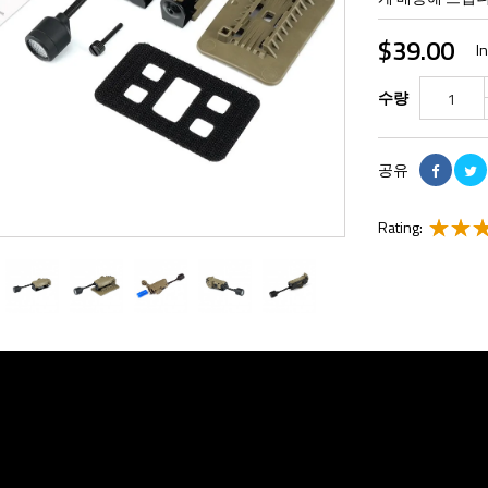
$39.00
I
수량
공유
Rating: