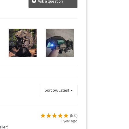
Ask a question
Sort by:
Latest
(5.0)
1 year ago
ller!