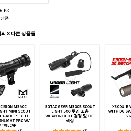
36-BK
8 상품
의 8 다른 상품들:
CISION M340C
SOTAC GEAR M300B SCOUT
X300U-B 
GHT MINI SCOUT
LIGHT 500 루멘 소총
WITH DG SW
O 3-VOLT SCOUT
WEAPONLIGHT 검정 및 FDE
ST
SHLIGHT PRO W/
색상
 TAILCAP
(3)
(3)