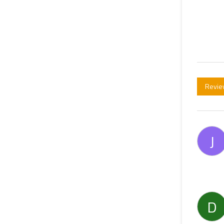
Revie
J
D