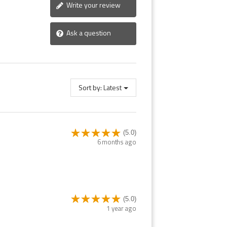
Write your review
Ask a question
Sort by:
Latest
(5.0)
6 months ago
(5.0)
1 year ago