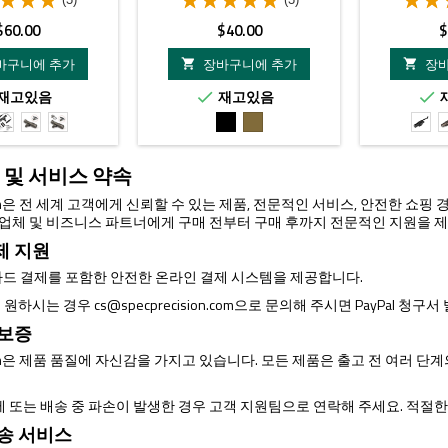
가
가
$60.00
$40.00
$
격
격
바구니에 추가
장바구니에 추가
장


재고있음
재고있음


Black
FDE
FDE
검
FDE
Blac
With
with
은
with
Mlok
MLOK
색
DG1
 및 서비스 약속
Mount
Adapter
For
GLO
ision은 전 세계 고객에게 신뢰할 수 있는 제품, 전문적인 서비스, 안전한 쇼
매 업체 및 비즈니스 파트너에게 구매 전부터 구매 후까지 전문적인 지원을 
제 지원
드 결제를 포함한 안전한 온라인 결제 시스템을 제공합니다.
제를 원하시는 경우
cs@specprecision.com
으로 문의해 주시면 PayPal 청구
 보증
ision은 제품 품질에 자신감을 가지고 있습니다. 모든 제품은 출고 전 여러
제 또는 배송 중 파손이 발생한 경우 고객 지원팀으로 연락해 주세요. 적절
배송 서비스