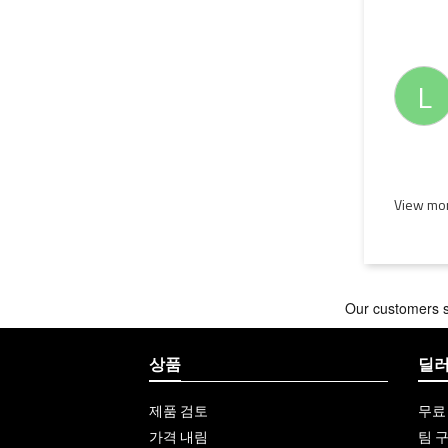
L
View mor
상품
딜러
제품 검토
무료
가격 내림
팀 