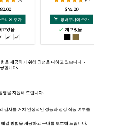
가
가
80.00
$45.00
$
격
격
바구니에 추가
장바구니에 추가
장바


재고있음
재고있음
재


k
FDE
Black
FDE
검
FDE
with
with
with
은
1
DG11
DG18A
DG18A
색
For
For
For
CK
GLOCK
STACCATO
STACCATO
핑 경험을 제공하기 위해 최선을 다하고 있습니다. 개
제공합니다.
서 발행을 지원해 드립니다.
 단계의 검사를 거쳐 안정적인 성능과 정상 작동 여부를
한 해결 방법을 제공하고 구매를 보호해 드립니다.