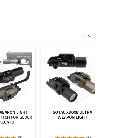
<
>
WEAPON LIGHT
SOTAC X300B ULTRA
슈어파이어 X
ITCH FOR GLOCK
WEAPON LIGHT
용 전술 
ACCATO
(8)
(6)