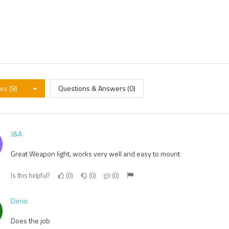
ws (8)
Questions & Answers (0)
J&A
Great Weapon light, works very well and easy to mount
Is this helpful?
0
0
0
Deno
Does the job