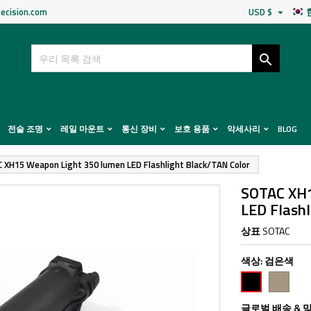
ecision.com
USD $


전술 조명
레일 마운트
통신 장비
보호 용품
악세사리
BLOG
 XH15 Weapon Light 350 lumen LED Flashlight Black/TAN Color
SOTAC XH1
LED Flashl
상표
SOTAC
색상:
검은색
TAN
검
은
색
글로벌 배송 & 