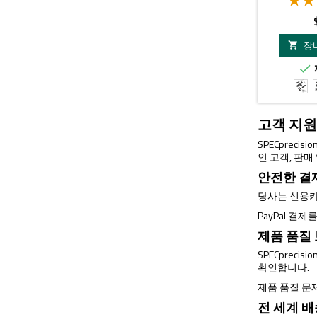
장


검
은
색
고객 지원
SPECprec
인 고객, 판
안전한 결
당사는 신용카
PayPal 결
제품 품질
SPECprec
확인합니다.
제품 품질 문
전 세계 