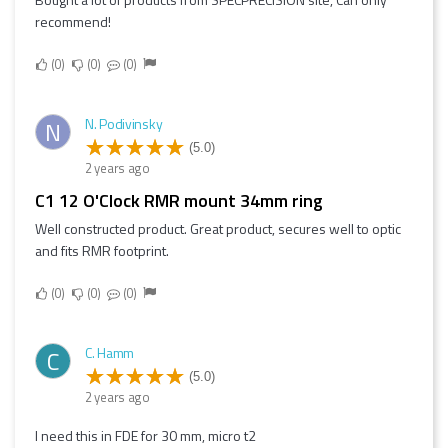
recommend!
0
0
0
N. Podivinsky
N
(5.0)
2 years ago
C1 12 O'Clock RMR mount 34mm ring
Well constructed product. Great product, secures well to optic
and fits RMR footprint.
0
0
0
C. Hamm
C
(5.0)
2 years ago
I need this in FDE for 30 mm, micro t2