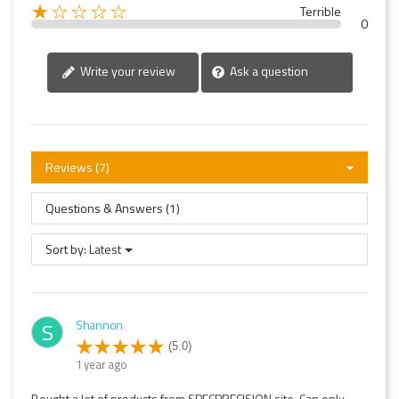
★☆☆☆☆
Terrible
0
Write your review
Ask a question
Reviews (7)
Questions & Answers (1)
Sort by:
Latest
Shannon
S
(5.0)
1 year ago
Bought a lot of products from SPECPRECISION site, Can only