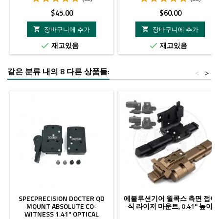
가
가
$45.00
$60.00
격
격
장바구니에 추가
장바구니에 추가


재고있음
재고있음


같은 분류 내의 8 다른 상품들:
<
>
SPECPRECISION DOCTER QD
에볼루션기어 윌콕스 측면 접이
MOUNT ABSOLUTE CO-
식 라이저 마운트, 0.41'' 높이
WITNESS 1.41" OPTICAL