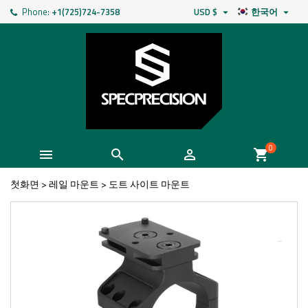
Phone:
+1(725)724-7358
USD $
한국어


0



shopping_cart
첫화면
>
레일 마운트
>
도트 사이트 마운트