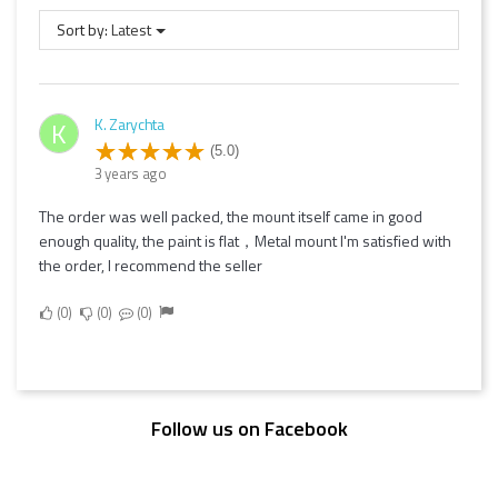
Sort by:
Latest
K. Zarychta
K
(5.0)
3 years ago
The order was well packed, the mount itself came in good
enough quality, the paint is flat，Metal mount I'm satisfied with
the order, I recommend the seller
0
0
0
Follow us on Facebook