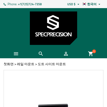
Phone:
+1(725)724-7358
USD $
한국어


0



shopping_cart
첫화면
>
레일 마운트
>
도트 사이트 마운트