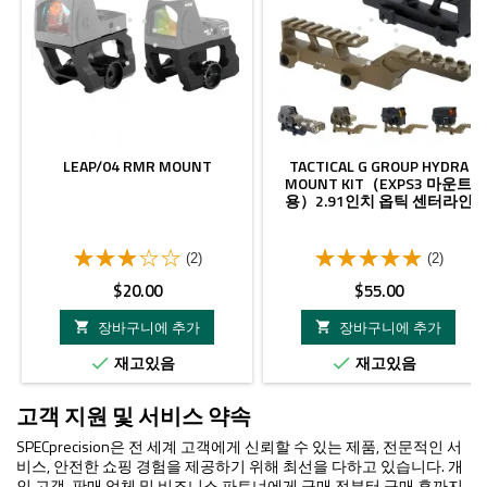
LEAP/04 RMR MOUNT
TACTICAL G GROUP HYDRA
MOUNT KIT（EXPS3 마운트
용）2.91인치 옵틱 센터라인
(2)
(2)
가
가
$20.00
$55.00
격
격
장바구니에 추가
장바구니에 추가


재고있음
재고있음


고객 지원 및 서비스 약속
SPECprecision은 전 세계 고객에게 신뢰할 수 있는 제품, 전문적인 서
비스, 안전한 쇼핑 경험을 제공하기 위해 최선을 다하고 있습니다. 개
인 고객, 판매 업체 및 비즈니스 파트너에게 구매 전부터 구매 후까지