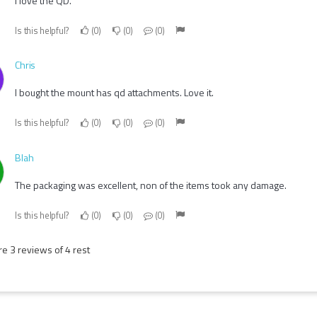
I love the QD.
Is this helpful?
0
0
0
Chris
I bought the mount has qd attachments. Love it.
Is this helpful?
0
0
0
Blah
The packaging was excellent, non of the items took any damage.
Is this helpful?
0
0
0
e 3 reviews of 4 rest