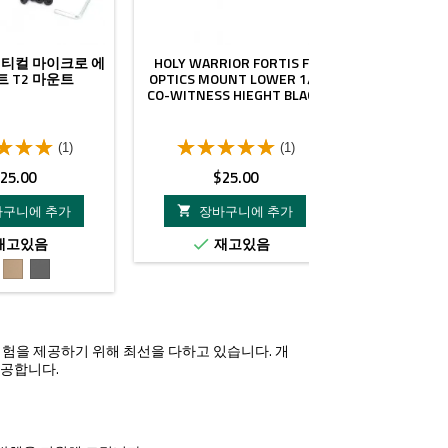
택티컬 마이크로 에
HOLY WARRIOR FORTIS F1
엘칸 DR 1-4X
 T2 마운트
OPTICS MOUNT LOWER 1/3
니 레드
CO-WITNESS HIEGHT BLACK
(1)
(1)
가
가
25.00
$25.00
$
격
격
바구니에 추가
장바구니에 추가
장바


재고있음
재고있음
재


Dark
회
Earth
색
핑 경험을 제공하기 위해 최선을 다하고 있습니다. 개
제공합니다.