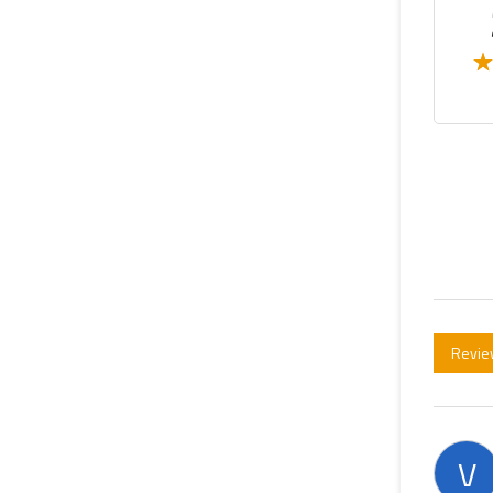
Revie
V