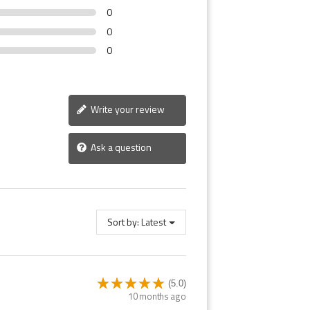
0
0
0
Write your review
Ask a question
Sort by:
Latest
(5.0)
10 months ago