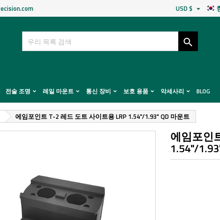
ecision.com
USD $


전술 조명
레일 마운트
통신 장비
보호 용품
악세사리
BLOG
에임포인트 T-2 레드 도트 사이트용 LRP 1.54"/1.93" QD 마운트
에임포인트 
1.54"/1.