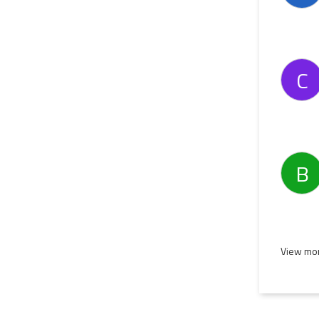
C
B
View mor