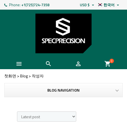
Phone:
+1(725)724-7358
USD $
한국어


0



shopping_cart
첫화면
>
Blog
>
작성자
BLOG NAVIGATION