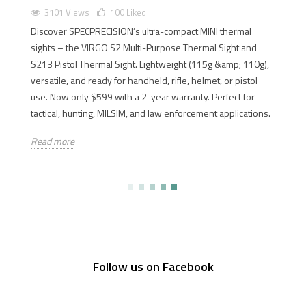
3101 Views
100
Liked
Discover SPECPRECISION’s ultra-compact MINI thermal
sights – the VIRGO S2 Multi-Purpose Thermal Sight and
S213 Pistol Thermal Sight. Lightweight (115g &amp; 110g),
versatile, and ready for handheld, rifle, helmet, or pistol
use. Now only $599 with a 2-year warranty. Perfect for
tactical, hunting, MILSIM, and law enforcement applications.
Read more
Follow us on Facebook