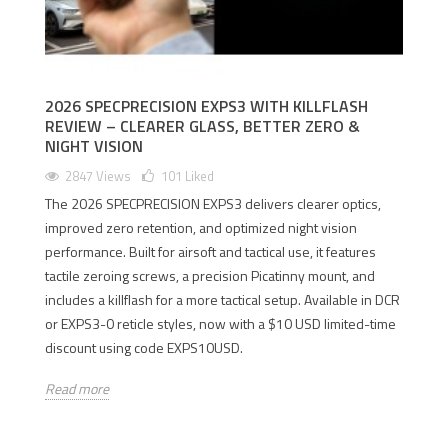
2026 SPECPRECISION EXPS3 WITH KILLFLASH
REVIEW – CLEARER GLASS, BETTER ZERO &
NIGHT VISION
2847 Views
101
Liked
The 2026 SPECPRECISION EXPS3 delivers clearer optics,
improved zero retention, and optimized night vision
performance. Built for airsoft and tactical use, it features
tactile zeroing screws, a precision Picatinny mount, and
includes a killflash for a more tactical setup. Available in DCR
or EXPS3-0 reticle styles, now with a $10 USD limited-time
discount using code EXPS10USD.
Read more