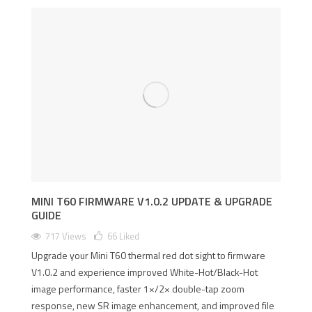
MINI T60 FIRMWARE V1.0.2 UPDATE & UPGRADE
GUIDE
717 Views
66
Liked
Upgrade your Mini T60 thermal red dot sight to firmware
V1.0.2 and experience improved White-Hot/Black-Hot
image performance, faster 1×/2× double-tap zoom
response, new SR image enhancement, and improved file