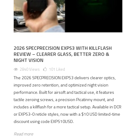
2026 SPECPRECISION EXPS3 WITH KILLFLASH
REVIEW – CLEARER GLASS, BETTER ZERO &
NIGHT VISION
2840 Views
101
Liked
The 2026 SPECPRECISION EXPS3 delivers clearer optics,
improved zero retention, and optimized night vision
performance. Built for airsoft and tactical use, it features
tactile zeroing screws, a precision Picatinny mount, and
includes a killflash for a more tactical setup. Available in DCR
or EXPS3-0 reticle styles, now with a $10 USD limited-time
discount using code EXPS10USD.
Read more