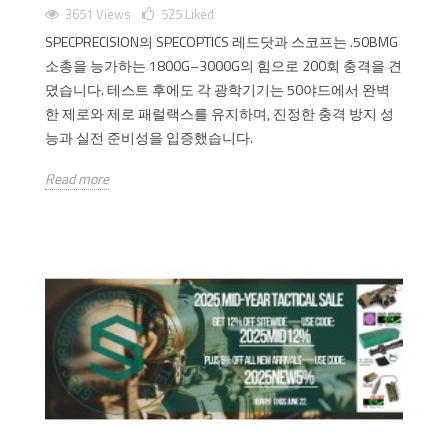
3651 Views
525
Liked
SPECPRECISION의 SPECOPTICS 레드닷과 스코프는 .50BMG
소총을 능가하는 1800G–3000G의 힘으로 200회 충격을 견
뎠습니다. 테스트 후에도 각 광학기기는 50야드에서 완벽
한 제로와 제로 패럴랙스를 유지하며, 진정한 충격 방지 성
능과 실전 준비성을 입증했습니다.
Read more