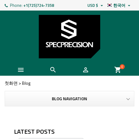
Phone:
+1(725)724-7358
USD $
한국어


0



shopping_cart
첫화면
>
Blog
BLOG NAVIGATION
LATEST POSTS