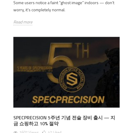
Some users notice a faint “ghost image” indoors — don’t
worry, it’s completely normal.
Read more
SPECPRECISION 5주년 기념 전술 장비 출시 — 지
금 쇼핑하고 10% 절약
1607 Views
47
Liked